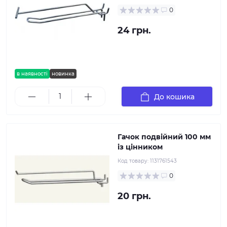
0
24 грн.
в наявності
новинка
До кошика
Гачок подвійний 100 мм
із цінником
Код товару:
1131761543
0
20 грн.