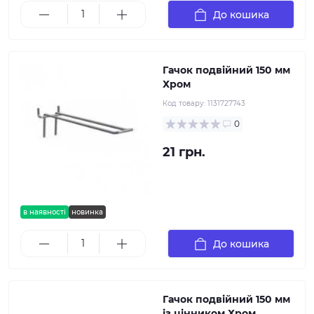
До кошика
Гачок подвійний 150 мм
Хром
Код товару:
1131727743
0
21 грн.
в наявності
новинка
До кошика
Гачок подвійний 150 мм
із цінником Хром