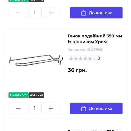
До кошика
Гачок подвійний 350 мм
із цінником Хром
Код товару:
1131767803
0
36 грн.
в наявності
новинка
До кошика