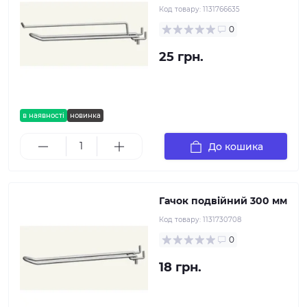
Код товару:
1131766635
0
25 грн.
в наявності
новинка
До кошика
Гачок подвійний 300 мм
Код товару:
1131730708
0
18 грн.