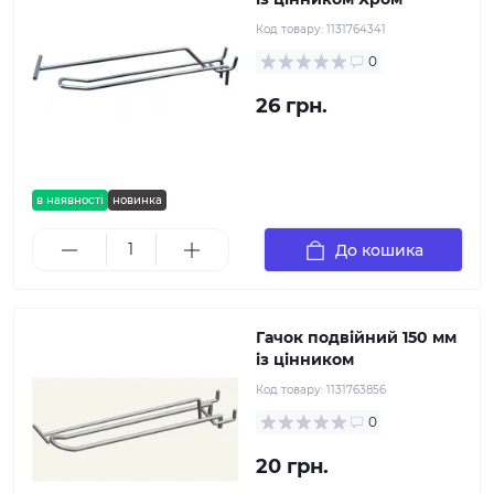
Код товару:
1131764341
0
26 грн.
в наявності
новинка
До кошика
Гачок подвійний 150 мм
із цінником
Код товару:
1131763856
0
20 грн.