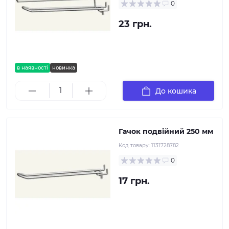
0
23 грн.
в наявності
новинка
До кошика
Гачок подвійний 250 мм
Код товару:
1131728782
0
17 грн.