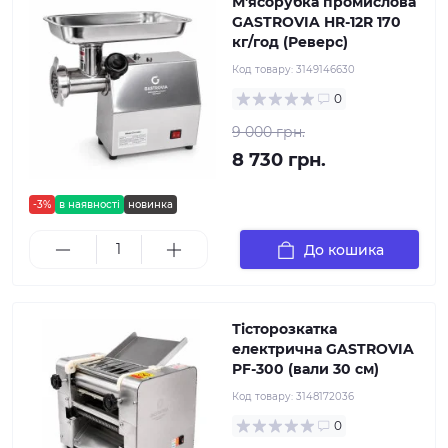
М'ясорубка промислова
GASTROVIA HR-12R 170
кг/год (Реверс)
Код товару:
3149146630
0
9 000 грн.
8 730 грн.
-3%
в наявності
новинка
До кошика
Тісторозкатка
електрична GASTROVIA
PF-300 (вали 30 см)
Код товару:
3148172036
0