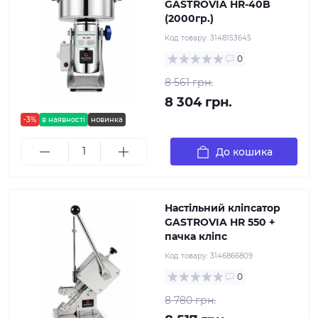
GASTROVIA HR-40B
(2000гр.)
Код товару:
3148153645
0
8 561 грн.
8 304 грн.
-3%
в наявності
новинка
До кошика
Настільний кліпсатор
GASTROVIA HR 550 +
пачка кліпс
Код товару:
3146866809
0
8 780 грн.