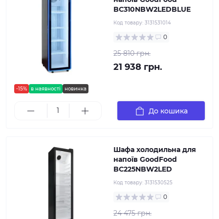
BC310NBW2LEDBLUE
Код товару:
3131531014
0
25 810 грн.
21 938 грн.
-15%
в наявності
новинка
До кошика
Шафа холодильна для
напоїв GoodFood
BC225NBW2LED
Код товару:
3131530525
0
24 475 грн.