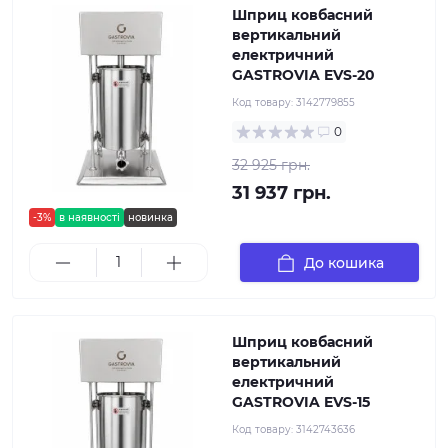
Шприц ковбасний
вертикальний
електричний
GASTROVIA EVS-20
Код товару:
3142779855
0
32 925 грн.
31 937 грн.
-3%
в наявності
новинка
До кошика
Шприц ковбасний
вертикальний
електричний
GASTROVIA EVS-15
Код товару:
3142743636