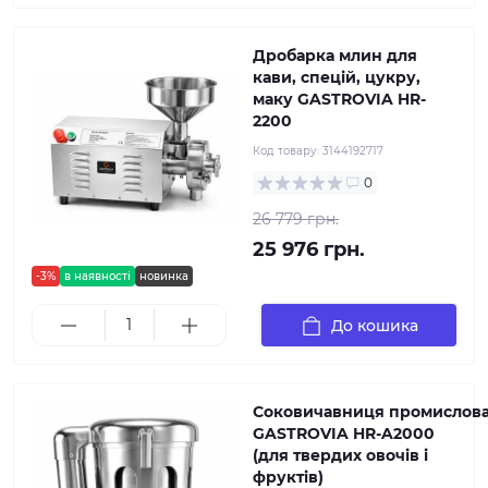
Дробарка млин для
кави, спецій, цукру,
маку GASTROVIA HR-
2200
Код товару:
3144192717
0
26 779 грн.
25 976 грн.
-3%
в наявності
новинка
До кошика
Соковичавниця промислов
GASTROVIA HR-A2000
(для твердих овочів і
фруктів)