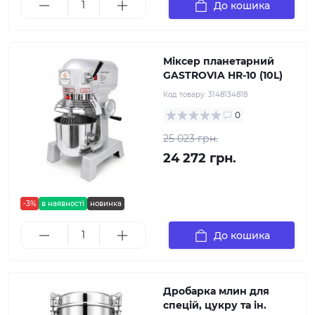
До кошика
Міксер планетарний
GASTROVIA HR-10 (10L)
Код товару:
3148134818
0
25 023 грн.
24 272 грн.
-3%
в наявності
новинка
До кошика
Дробарка млин для
спецій, цукру та ін.