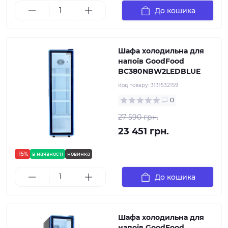
До кошика
Шафа холодильна для
напоїв GoodFood
BC380NBW2LEDBLUE
Код товару:
3131532159
0
27 590 грн.
23 451 грн.
-15%
в наявності
новинка
До кошика
Шафа холодильна для
напоїв GoodFood