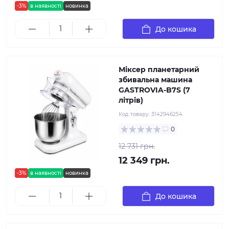
-3%
в наявності
новинка
До кошика
Міксер планетарний
збивальна машина
GASTROVIA-B7S (7
літрів)
Код товару:
3142946254
0
12 731 грн.
12 349 грн.
-3%
в наявності
новинка
До кошика