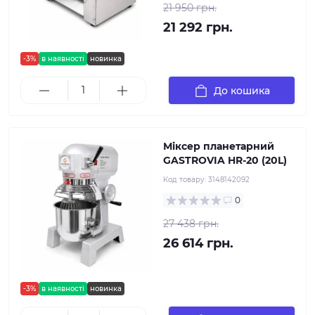
21 950 грн.
21 292 грн.
-3%
в наявності
новинка
До кошика
Міксер планетарний
GASTROVIA HR-20 (20L)
Код товару:
3148142092
0
27 438 грн.
26 614 грн.
-3%
в наявності
новинка