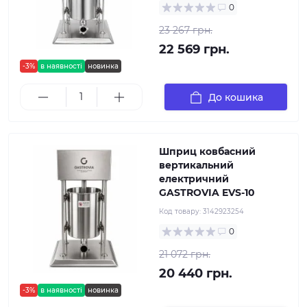
0
23 267 грн.
22 569 грн.
-3%
в наявності
новинка
До кошика
Шприц ковбасний
вертикальний
електричний
GASTROVIA EVS-10
Код товару:
3142923254
0
21 072 грн.
20 440 грн.
-3%
в наявності
новинка