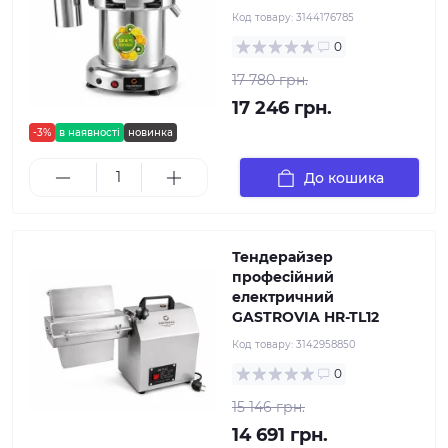
Код товару:
3144176785
0
17 780 грн.
17 246 грн.
-3%
в наявності
новинка
До кошика
Тендерайзер
професійний
електричний
GASTROVIA HR-TL12
Код товару:
3142958850
0
15 146 грн.
14 691 грн.