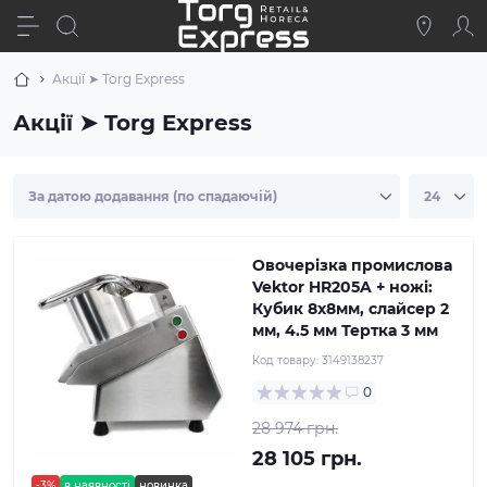
Акції ➤ Torg Express
Акції ➤ Torg Express
Овочерізка промислова
Vektor HR205A + ножі:
Кубик 8х8мм, слайсер 2
мм, 4.5 мм Тертка 3 мм
Код товару:
3149138237
0
28 974 грн.
28 105 грн.
-3%
в наявності
новинка