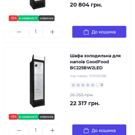
20 804 грн.
-15%
в наявності
новинка
До кошика
Шафа холодильна для
напоїв GoodFood
BC225BW2LED
Код товару:
3131530386
0
26 255 грн.
22 317 грн.
-15%
в наявності
новинка
До кошика