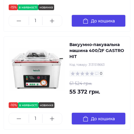
-15%
в наявності
новинка
До кошика
Вакуумно-пакувальна
машина 400/2F GASTRO
HIT
Код товару:
3131518663
0
61 524 грн.
55 372 грн.
-10%
в наявності
новинка
До кошика