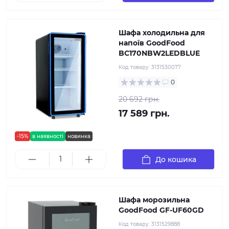
Шафа холодильна для
напоїв GoodFood
BC170NBW2LEDBLUE
Код товару:
3131530077
0
20 692 грн.
17 589 грн.
-15%
в наявності
новинка
До кошика
Шафа морозильна
GoodFood GF-UF60GD
Код товару:
3131529888