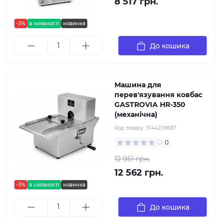
8 517 грн.
-3%
в наявності
новинка
До кошика
Машина для
перев'язування ковбас
GASTROVIA HR-350
(механічна)
Код товару:
3144209687
0
12 951 грн.
12 562 грн.
-3%
в наявності
новинка
До кошика