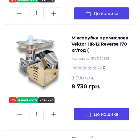
До кошика
М'ясорубка промислова
Vektor HR-12 Reverse 170
кг/год (
Код товару:
3149154823
0
9 000 грн.
8 730 грн.
-3%
в наявності
новинка
До кошика