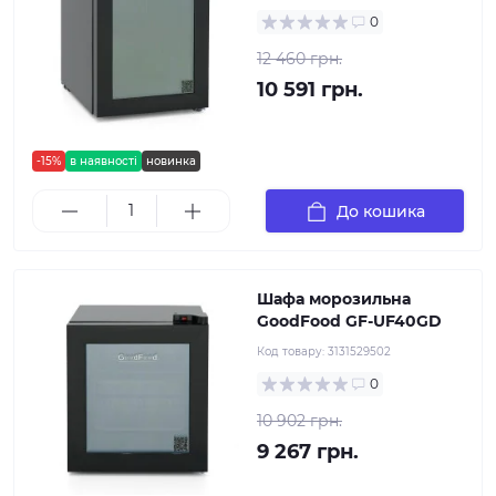
0
12 460 грн.
10 591 грн.
-15%
в наявності
новинка
До кошика
Шафа морозильна
GoodFood GF-UF40GD
Код товару:
3131529502
0
10 902 грн.
9 267 грн.