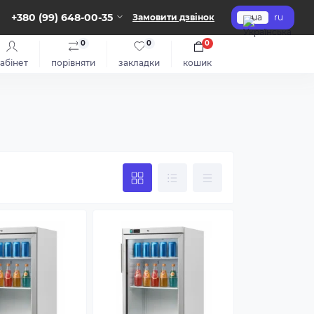
+380 (99) 648-00-35
Замовити дзвінок
ua
ru
0
0
0
абінет
порівняти
закладки
кошик