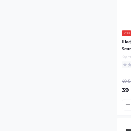
-20%
Шаф
Scan
Код т
49 5
39