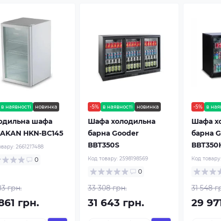
в наявності
новинка
-5%
в наявності
новинка
-5%
в ная
одильна шафа
Шафа холодильна
Шафа х
AKAN HKN-BC145
барна Gooder
барна G
ВВT350S
ВВT350
овару:
2661217488
Код товару:
2598198569
Код товару
0
0
83 грн.
33 308 грн.
31 548 г
861 грн.
31 643 грн.
29 97