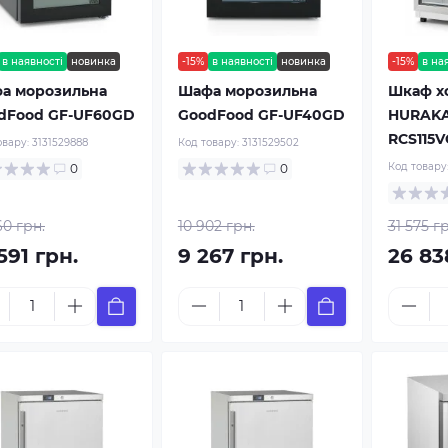
в наявності
новинка
-15%
в наявності
новинка
-15%
в на
а морозильна
Шафа морозильна
Шкаф х
dFood GF-UF60GD
GoodFood GF-UF40GD
HURAKA
RCS115V
овару:
3131529888
Код товару:
3131529502
Код товару
0
0
60 грн.
10 902 грн.
31 575 г
591 грн.
9 267 грн.
26 83