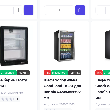
в наявності
новинка
-16%
в наявності
новинка
-16%
в на
а барна Frosty
Шафа холодильна
Шафа х
26H
GoodFood BC90 для
GoodFo
напоїв 445x485x792
напоїв 
овару:
2525703789
мм
мм
0
Код товару:
2262022360
Код товару