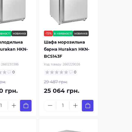
явності
новинка
-15%
в наявності
новинка
олодильна
Шафа морозильна
urakan HKN-
барна Hurakan HKN-
BCS143F
:
2661230386
Код товару:
2661229026
0
0
рн.
29 487 грн.
0 грн.
25 064 грн.