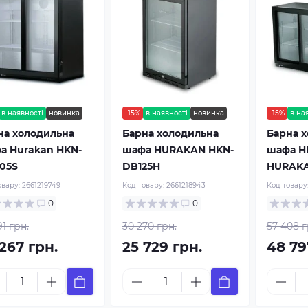
в наявності
новинка
-15%
в наявності
новинка
-15%
в на
на холодильна
Барна холодильна
Барна 
а Hurakan HKN-
шафа HURAKAN HKN-
шафа H
05S
DB125H
HURAK
овару:
2661219749
Код товару:
2661218943
Код товару
0
0
91 грн.
30 270 грн.
57 408 г
267 грн.
25 729 грн.
48 79