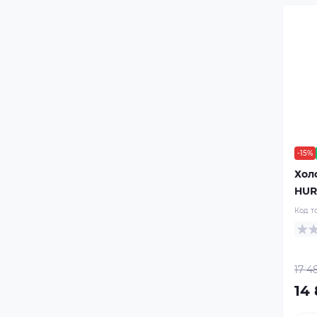
-15%
Хол
HUR
Код т
17 4
14 