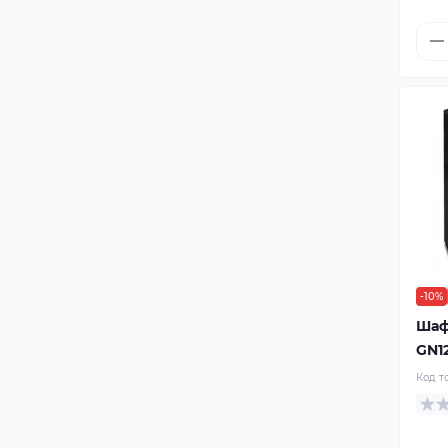
-10%
Шаф
GN1
Код т