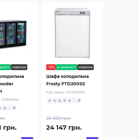
вності
новинка
-10%
в наявності
новинка
олодильна
Шафа холодильна
ooder
Frosty FTD200SS
H
Код товару:
2529266384
:
2598195962
0
0
рн.
26 830 грн.
1 грн.
24 147 грн.