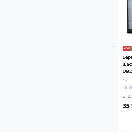
-15%
Бар
шаф
DB2
Код т
41 4
35 