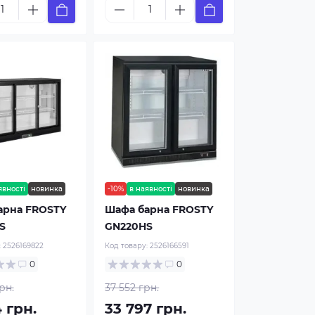
явності
новинка
-10%
в наявності
новинка
арна FROSTY
Шафа барна FROSTY
S
GN220HS
:
2526169822
Код товару:
2526166591
0
0
рн.
37 552 грн.
4 грн.
33 797 грн.