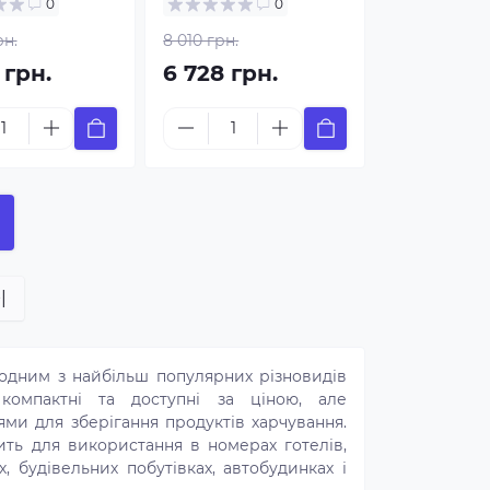
0
0
рн.
8 010 грн.
 грн.
6 728 грн.
|
 одним з найбільш популярних різновидів
компактні та доступні за ціною, але
и для зберігання продуктів харчування.
дить для використання в номерах готелів,
ах, будівельних побутівках, автобудинках і