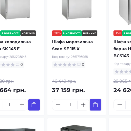
в наявності
новинка
-20%
в наявності
новинка
-15%
в на
а холодильна
Шафа морозильна
Шафа х
 SK 145 E
Scan SF 115 X
барна H
BCS143
овару:
2661798643
Код товару:
2661798968
Код товару
0
0
80 грн.
46 449 грн.
28 965 г
 664 грн.
37 159 грн.
24 62