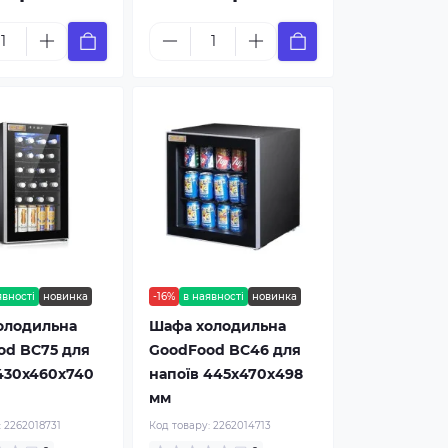
явності
новинка
-16%
в наявності
новинка
олодильна
Шафа холодильна
od BC75 для
GoodFood BC46 для
430x460x740
напоїв 445х470х498
мм
:
2262018731
Код товару:
2262014713