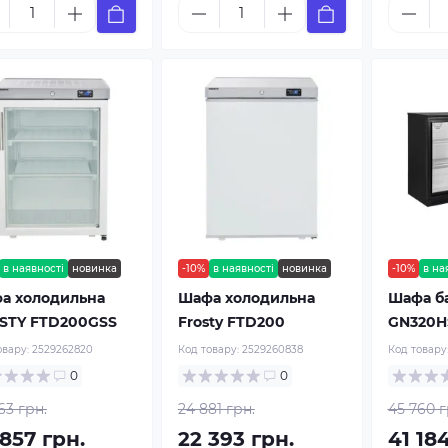
в наявності
новинка
-10%
в наявності
новинка
-10%
в на
а холодильна
Шафа холодильна
Шафа б
STY FTD200GSS
Frosty FTD200
GN320H
овару:
2529262820
Код товару:
2529260838
Код товару
0
0
63 грн.
24 881 грн.
45 760 г
857 грн.
22 393 грн.
41 18