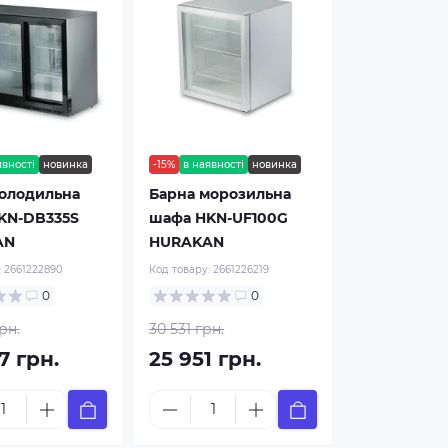
явності
новинка
-15%
в наявності
новинка
холодильна
Барна морозильна
KN-DB335S
шафа HKN-UF100G
AN
HURAKAN
:
2661222890
Код товару:
2661226219
0
0
рн.
30 531 грн.
7 грн.
25 951 грн.