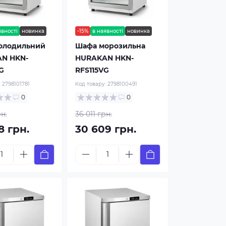
явності
новинка
-15%
в наявності
новинка
олодильний
Шафа морозильна
N HKN-
HURAKAN HKN-
G
RFS115VG
:
2798101781
Код товару:
2798100491
0
0
рн.
36 011 грн.
8 грн.
30 609 грн.