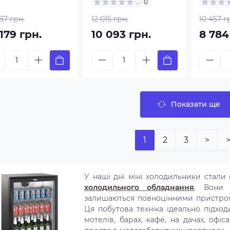
0
87 грн.
12 015 грн.
10 457 г
179 грн.
10 093 грн.
8 784
Показати ще
1
2
3
>
>
У наші дні міні холодильники стали
холодильного обладнання
. Вони 
залишаються повноцінними пристроям
Ця побутова техніка ідеально підхо
мотелів, барах, кафе, на дачах, офіс