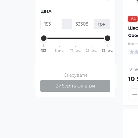
ЦІНА
-15%
-
грн.
Шаф
Goo
Код т
153
8 тис.
17 тис.
25 тис.
33 тис.
12 4
Скасувати
10 
Виберіть фільтри