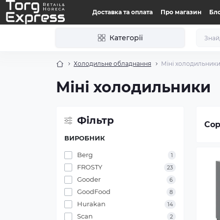
Доставка та оплата
Про магазин
Бл
Категорії
Холодильне обладнання
Міні холодильник
Міні холодильники
Фільтр
Сор
ВИРОБНИК
Berg
1
FROSTY
23
Gooder
6
GoodFood
8
Hurakan
14
Scan
2