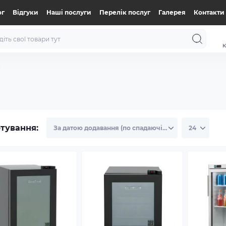
ог
Відгуки
Нашi послуги
Перелік послуг
Галерея
Контакти
к
и
тування: