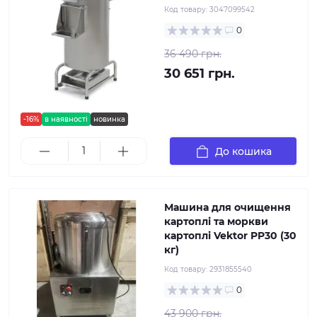
Код товару:
3047099542
0
36 490 грн.
30 651 грн.
-16%
в наявності
новинка
До кошика
Машина для очищення
картоплі та моркви
картоплі Vektor PP30 (30
кг)
Код товару:
2931855540
0
43 900 грн.