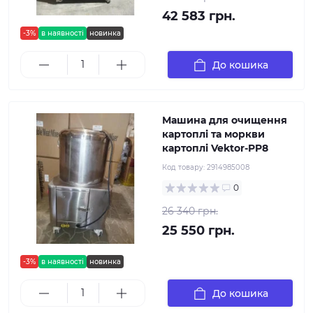
42 583 грн.
-3%
в наявності
новинка
До кошика
Машина для очищення
картоплі та моркви
картоплі Vektor-PP8
Код товару:
2914985008
0
26 340 грн.
25 550 грн.
-3%
в наявності
новинка
До кошика