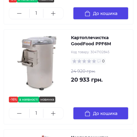
До кошика
Картоплечистка
GoodFood PPF6M
Код товару:
3047102845
0
24 920 грн.
20 933 грн.
-16%
в наявності
новинка
До кошика