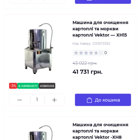
Машина для очищення
картоплі та моркви
картоплі Vektor — ХH15
Код товару:
2153013352
0
43 022 грн.
41 731 грн.
-3%
в наявності
новинка
До кошика
Машина для очищення
картоплі та моркви
картоплі Vektor -ХH8