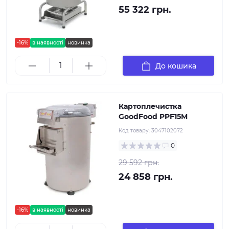
55 322 грн.
-16%
в наявності
новинка
До кошика
Картоплечистка
GoodFood PPF15M
Код товару:
3047102072
0
29 592 грн.
24 858 грн.
-16%
в наявності
новинка