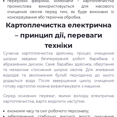
переробні фабрики, комбінати – картоплечистка
промислова використовується для масового
очищення овочів перед тим, як буде виконано їх
консервування або термічна обробка.
Картоплечистка електрична
– принцип дії, переваги
техніки
Сучасна картоплечистка здійснює процес очищення
шкірки завдяки безперервній роботі барабана з
абразивним диском. Саме барабан здійснює обертання
та механічне стиснення шкірки овочів. Для змивання
відходів та зволоження бульб періодично до нього
додається вода. Після завершення циклу очищення
готову картоплю можна вивантажувати з машини.
Серед основних переваг, якими володіє електрична
картоплечистка, варто виділити наступне:
економія часу та сил робочого персоналу;
забезпечення стабільно високої якості очищення