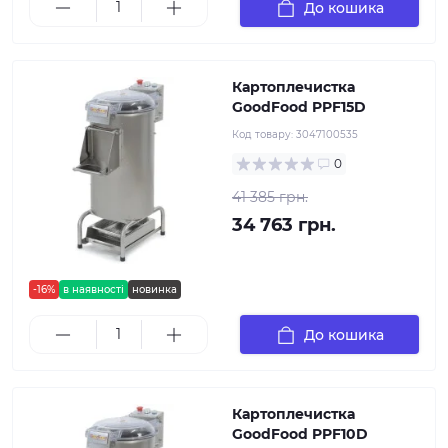
До кошика
Картоплечистка
GoodFood PPF15D
Код товару:
3047100535
0
41 385 грн.
34 763 грн.
-16%
в наявності
новинка
До кошика
Картоплечистка
GoodFood PPF10D