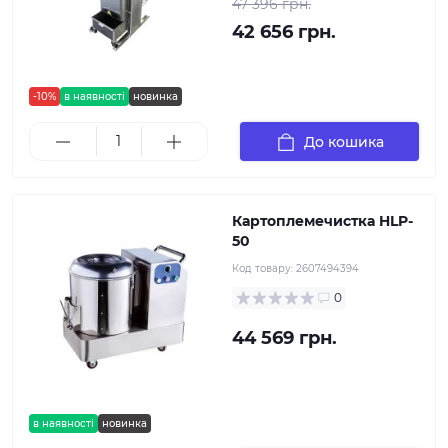
47 396 грн.
42 656 грн.
-10%
в наявності
новинка
До кошика
Картоплемечистка HLP-
50
Код товару:
2607494394
0
44 569 грн.
в наявності
новинка