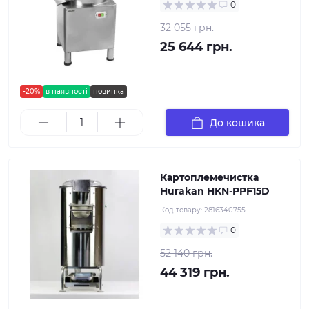
0
32 055 грн.
25 644 грн.
-20%
в наявності
новинка
До кошика
Картоплемечистка
Hurakan HKN-PPF15D
Код товару:
2816340755
0
52 140 грн.
44 319 грн.