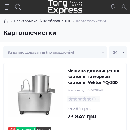
Електромеханічне обладнання
Картоплечистки
Картоплечистки
Машина для очищення
картоплі та моркви
картоплі Vektor YQ-350
Код товару:
3089128678
0
24 584 грн.
23 847 грн.
-3%
в наявності
новинка