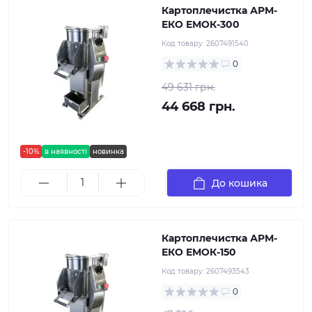
Картоплечистка АРМ-
ЕКО ЕМОК-300
Код товару:
2607491540
0
49 631 грн.
44 668 грн.
-10%
в наявності
новинка
До кошика
Картоплечистка АРМ-
ЕКО ЕМОК-150
Код товару:
2607493543
0