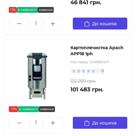
46 841 грн.
-3%
в наявності
новинка
До кошика
Картоплечистка Apach
APP18 1ph
Код товару:
2066690407
0
122 269 грн.
101 483 грн.
-17%
в наявності
новинка
До кошика