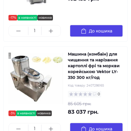
-17%
в наявності
новинка
До кошика
Машина (комбаїн) для
чищення та нарізання
картоплі фрі та моркви
корейською Vektor LY-
350 300 кг/год
Код товару:
2407286165
0
85 605 грн.
83 037 грн.
-3%
в наявності
новинка
До кошика