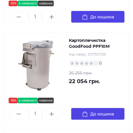
-15%
в наявності
новинка
До кошика
Картоплечистка
GoodFood PPF10M
Код товару:
2727537338
0
26 255 грн.
22 054 грн.
-16%
в наявності
новинка
До кошика