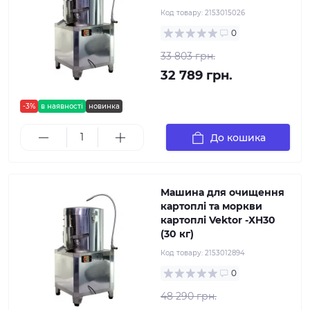
Код товару:
2153015026
0
33 803 грн.
32 789 грн.
-3%
в наявності
новинка
До кошика
Машина для очищення
картоплі та моркви
картоплі Vektor -ХH30
(30 кг)
Код товару:
2153012894
0
48 290 грн.