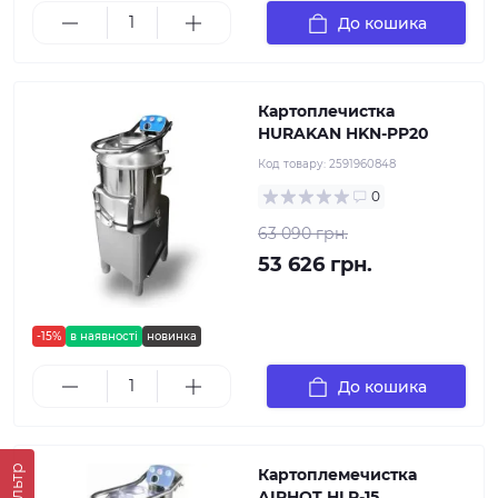
До кошика
Картоплечистка
HURAKAN HKN-PP20
Код товару:
2591960848
0
63 090 грн.
53 626 грн.
-15%
в наявності
новинка
До кошика
Фільтр
Картоплемечистка
AIRHOT HLP-15