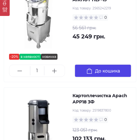
Код товару:
2565242219
0
56 561 грн.
45 249 грн.
-20%
в наявності
новинка
До кошика
Картоплечистка Apach
APP18 3Ф
Код товару:
2519837800
0
123 051 грн.
102 133 грн.