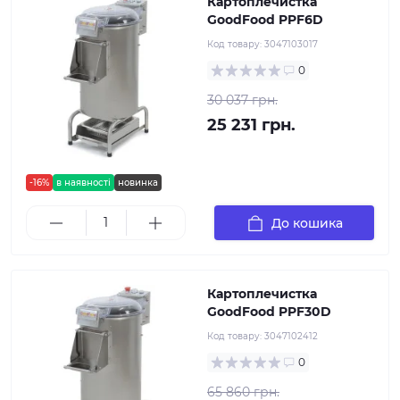
Картоплечистка
GoodFood PPF6D
Код товару:
3047103017
0
30 037 грн.
25 231 грн.
-16%
в наявності
новинка
До кошика
Картоплечистка
GoodFood PPF30D
Код товару:
3047102412
0
65 860 грн.