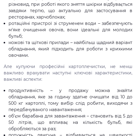
різновид, при роботі якого зняття шкірки відбувається
завдяки тертю, що актуально для застосування в
ресторанах, харчоблоках;
ротаційні пристрої зі струменем води – забезпечують
м'яке очищення овочів, вони ідеальні для молодих
бульб;
ножові та щіткові прилади – найбільш щадний варіант
обладнання, який підходить для роботи з крихкими
овочами.
Але купуючи професійні картоплечистки, не менш
важливо врахувати наступні ключові характеристики,
важливі аспекти:
продуктивність – у продажу можна знайти
обладнання, яке за годину здатне очищати від 10 до
500 кг картоплі, тому вибір слід робити, виходячи з
передбачуваного навантаження;
об'єм барабана для завантаження – становить від 5 до
50 літрів, що впливає на кількість бульб, які
обробляються за раз;
потужність двигуна – відбивається на швидкості