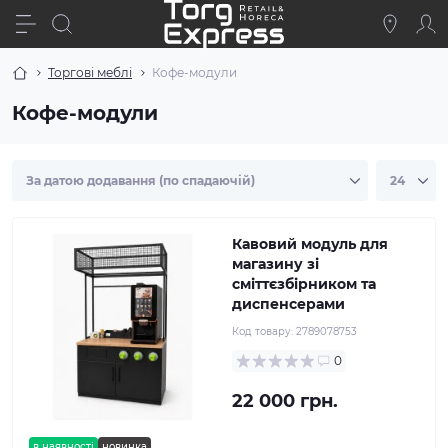
Торгові меблі
Кофе-модули
Кофе-модули
Кавовий модуль для
магазину зі
сміттєзбірником та
диспенсерами
Код товару:
2789078753
0
22 000 грн.
в наявності
новинка