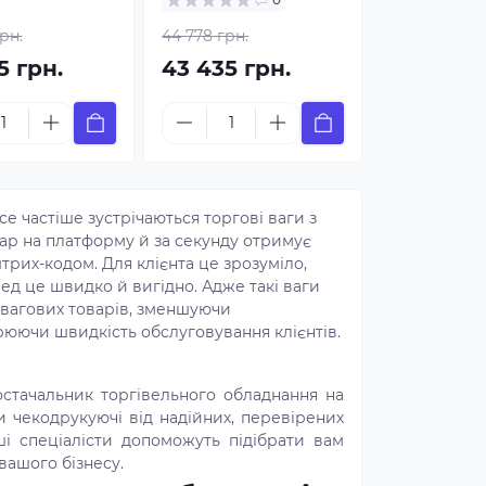
рн.
44 778 грн.
5 грн.
43 435 грн.
се частіше зустрічаються торгові ваги з
ар на платформу й за секунду отримує
трих-кодом. Для клієнта це зрозуміло,
ед це швидко й вигідно. Адже такі ваги
вагових товарів, зменшуючи
юючи швидкість обслуговування клієнтів.
остачальник торгівельного обладнання на
и чекодрукуючі від надійних, перевірених
і спеціалісти допоможуть підібрати вам
вашого бізнесу.