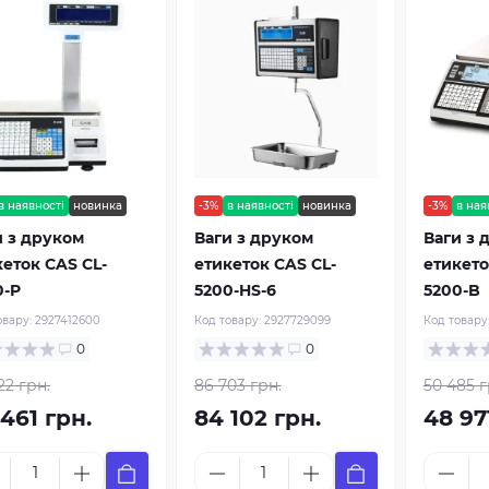
в наявності
новинка
-3%
в наявності
новинка
-3%
в ная
и з друком
Ваги з друком
Ваги з 
кеток CAS CL-
етикеток CAS CL-
етикето
0-P
5200-HS-6
5200-B
овару:
2927412600
Код товару:
2927729099
Код товару
0
0
22 грн.
86 703 грн.
50 485 г
461 грн.
84 102 грн.
48 97