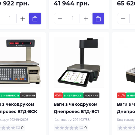
 922 грн.
41 944 грн.
65 62
в наявності
новинка
-15%
в наявності
новинка
-15%
в на
и з чекодруком
Ваги з чекодруком
Ваги з 
провес ВТД-ВСК
Днепровес ВТД-ВС1
Днепро
овару:
2924942603
Код товару:
2924927584
Код товару
0
0