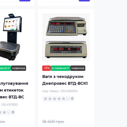
явності
новинка
-15%
в наявності
новинка
Ваги з чекодруком
слуговування
Днепровес ВТД-ВСК1
м етикеток
Код товару:
2924956934
вес ВТД-ВС
0
:
2924913830
0
рн.
18 400 грн.