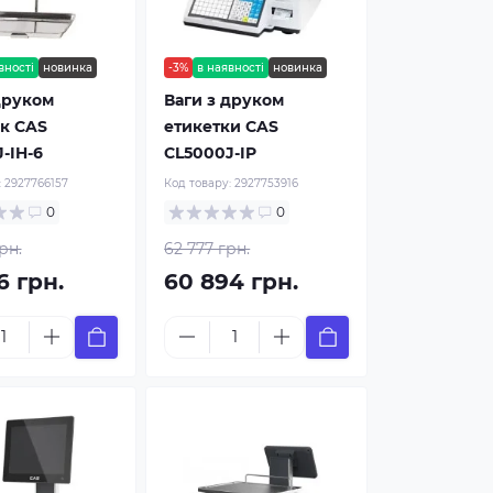
вності
новинка
-3%
в наявності
новинка
друком
Ваги з друком
к CAS
етикетки CAS
-IH-6
CL5000J-IP
:
2927766157
Код товару:
2927753916
0
0
рн.
62 777 грн.
6 грн.
60 894 грн.