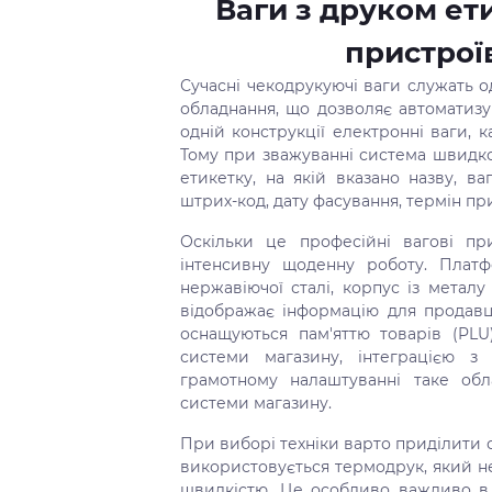
Ваги з друком ет
пристрої
Сучасні чекодрукуючі ваги служать 
обладнання, що дозволяє автоматизу
одній конструкції електронні ваги,
Тому при зважуванні система швидко 
етикетку, на якій вказано назву, ваг
штрих-код, дату фасування, термін прид
Оскільки це професійні вагові при
інтенсивну щоденну роботу. Платф
нержавіючої сталі, корпус із металу
відображає інформацію для продавця
оснащуються пам'яттю товарів (PLU
системи магазину, інтеграцією з
грамотному налаштуванні таке обл
системи магазину.
При виборі техніки варто приділити 
використовується термодрук, який н
швидкістю. Це особливо важливо в 