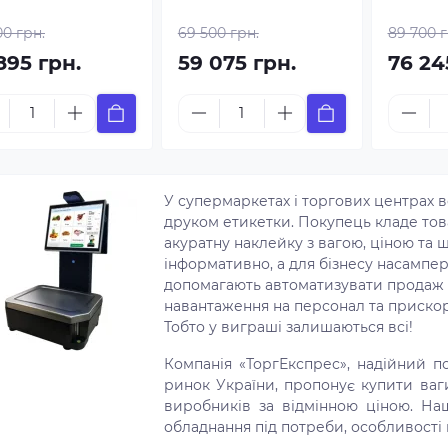
00 грн.
69 500 грн.
89 700 г
895 грн.
59 075 грн.
76 24
У супермаркетах і торгових центрах в
друком етикетки. Покупець кладе тов
акуратну наклейку з вагою, ціною та ш
інформативно, а для бізнесу насампер
допомагають автоматизувати продаж 
навантаження на персонал та прискор
Тобто у виграші залишаються всі!
Компанія «ТоргЕкспрес», надійний п
ринок України, пропонує купити ваг
виробників за відмінною ціною. Наш
обладнання під потреби, особливості 