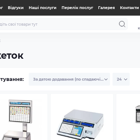
ог
Відгуки
Нашi послуги
Перелік послуг
Галерея
Контакти
к
к
кеток
тування: