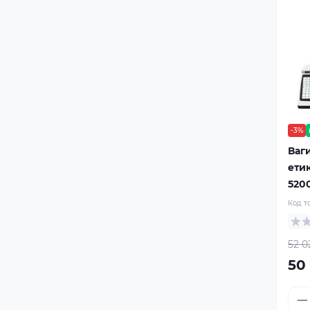
-3%
Ваг
ети
520
Код т
52 0
50 