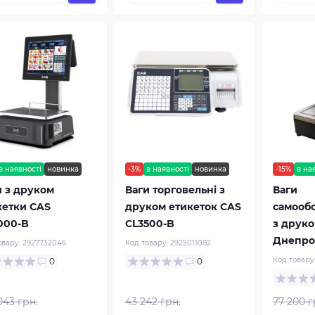
в наявності
новинка
-3%
в наявності
новинка
-15%
в на
и з друком
Ваги торговельні з
Ваги
кетки CAS
друком етикеток CAS
самооб
000-B
CL3500-B
з друко
Днепро
овару:
2927732046
Код товару:
2925011082
Код товару
0
0
043 грн.
43 242 грн.
77 200 г