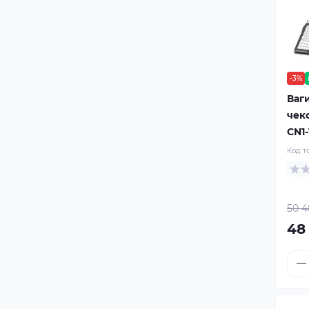
-3%
Ваг
чек
CN1-
Код т
50 4
48 