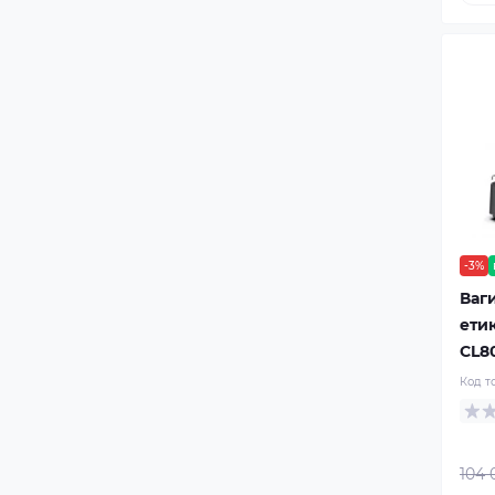
-3%
Ваг
ети
CL8
Код т
104 