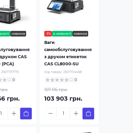
вності
новинка
-3%
в наявності
новинка
Ваги
слуговування
самообслуговування
одруком CAS
з друком етикеток
 (PCA)
CAS CL8000-SU
:
2927737775
Код товару:
2927734468
0
0
грн.
107 116 грн.
66 грн.
103 903 грн.