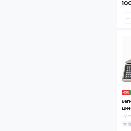
100
-15%
Ваг
Дне
Код т