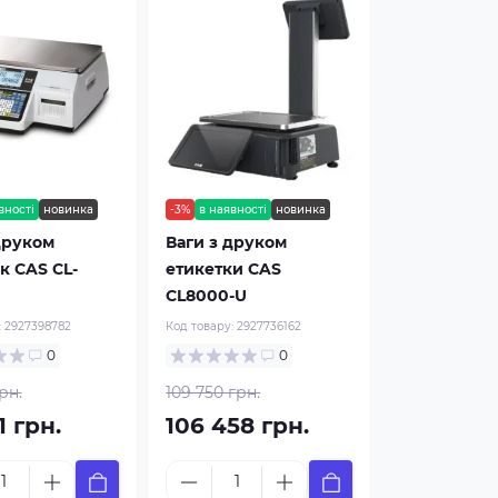
вності
новинка
-3%
в наявності
новинка
друком
Ваги з друком
к CAS CL-
етикетки CAS
CL8000-U
:
2927398782
Код товару:
2927736162
0
0
рн.
109 750 грн.
1 грн.
106 458 грн.