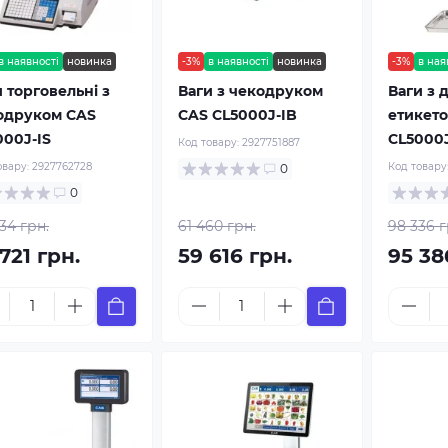
в наявності
новинка
-3%
в наявності
новинка
-3%
в ная
 торговельні з
Ваги з чекодруком
Ваги з 
одруком CAS
CAS CL5000J-IB
етикето
000J-IS
CL5000J
Код товару:
2927751887
овару:
2927762728
Код товару
0
0
34 грн.
61 460 грн.
98 336 г
721 грн.
59 616 грн.
95 38