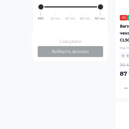
-3%
985
23 тис.
45 тис.
68 тис.
90 тис.
Ваги
чек
CL5
Скасувати
Код т
Виберіть фільтри
90 4
87 