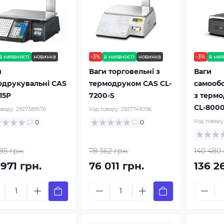
в наявності
новинка
-3%
в наявності
новинка
-3%
в ная
и
Ваги торговельні з
Ваги
одрукувальні CAS
термодруком CAS CL-
самооб
15P
7200-S
з терм
CL-8000
овару:
2927389576
Код товару:
2927749096
Код товару
0
0
85 грн.
78 362 грн.
140 480 
971 грн.
76 011 грн.
136 2