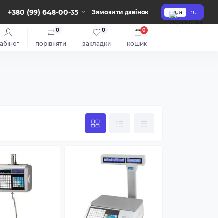
+380 (99) 648-00-35
Замовити дзвінок
ua
ru
0
0
0
абінет
порівняти
закладки
кошик