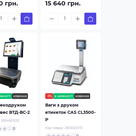
0 грн.
15 640 грн.
явності
новинка
-3%
в наявності
новинка
чекодруком
Ваги з друком
вес ВТД-ВС-2
етикеток CAS CL3500-
P
:
2924921032
Код товару:
2925025173
0
0