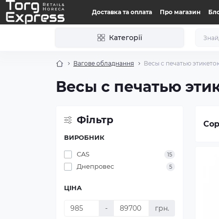
Доставка та оплата
Про магазин
Бл
Категорії
Вагове обладнання
Весы с печатью этикето
Весы с печатью эти
Фільтр
Сор
ВИРОБНИК
CAS
15
Днепровес
5
ЦІНА
-
грн.