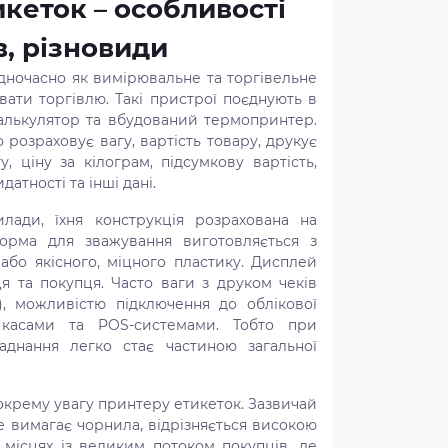
икеток – особливості
в, різновиди
одночасно як вимірювальне та торгівельне
вати торгівлю. Такі пристрої поєднують в
 калькулятор та вбудований термопринтер.
розраховує вагу, вартість товару, друкує
у, ціну за кілограм, підсумкову вартість,
атності та інші дані.
лади, їхня конструкція розрахована на
орма для зважування виготовляється з
 або якісного, міцного пластику. Дисплей
 та покупця. Часто ваги з друком чеків
), можливістю підключення до облікової
 касами та POS-системами. Тобто при
аднання легко стає частиною загальної
окрему увагу принтеру етикеток. Зазвичай
е вимагає чорнила, відрізняється високою
місцях із великим потоком покупців, де