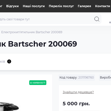
ог
Відгуки
Нашi послуги
Перелік послуг
Галерея
Контакти
к
Електрокип'ятильник Bartscher 200069
к Bartscher 200069
ків
0
Код товару:
2011196760
Виробн
в наявності
Знайшли дешевше?
5 000 грн.