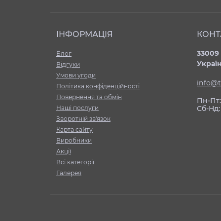
ІНФОРМАЦІЯ
КОНТ
33009 
Блог
Украї
Відгуки
Умови угоди
info@t
Політика конфіденційності
Повернення та обмін
Пн-Пт: 
Нашi послуги
Сб-Нд:
Зворотній зв'язок
Карта сайту
Виробники
Акції
Всі категорії
Галерея