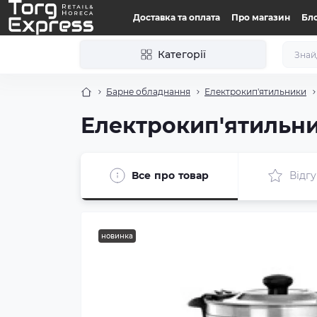
Доставка та оплата
Про магазин
Бл
Категорії
Барне обладнання
Електрокип'ятильники
Електрокип'ятильни
Все про товар
Відгу
новинка