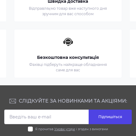
Швидка доставка
Відправляємо товар вже наступного дня
зручним для вас способом
Безкоштовна консультація
Фахівці підберуть найкраще обладнання
саме для вас
СЛІДКУЙТЕ ЗА НОВИНКАМИ ТА АКЦІЯМИ:
Підпишіться
Я прочитав
Умови угоди
і згоден з вимогами