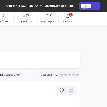
+380 (99) 648-00-35
Замовити дзвінок
ua
ru
0
0
0
абінет
порівняти
закладки
кошик
ик:
Bartscher
Відгуки:
0