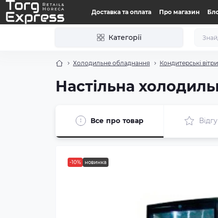
Доставка та оплата
Про магазин
Бл
Категорії
Холодильне обладнання
Кондитерські вітр
Настільна холодиль
Все про товар
Відгу
-10%
новинка