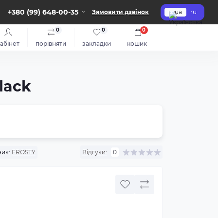
+380 (99) 648-00-35
Замовити дзвінок
ua
ru
0
0
0
абінет
порівняти
закладки
кошик
lack
ик:
FROSTY
Відгуки:
0