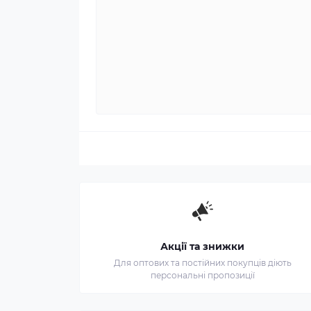
Акції та знижки
Для оптових та постійних покупців діють
персональні пропозиції