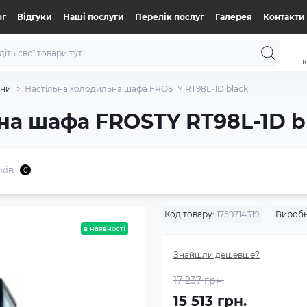
ог
Відгуки
Нашi послуги
Перелік послуг
Галерея
Контакти
к
ини
Настільна холодильна шафа FROSTY RT98L-1D black
на шафа FROSTY RT98L-1D b
ків
0
Код товару:
1759714319
Виробн
в наявності
Знайшли дешевше?
17 237 грн.
15 513 грн.