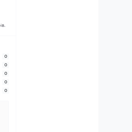
ів.
0
0
0
0
0