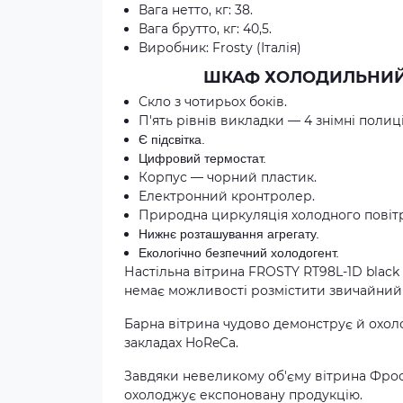
Вага нетто, кг: 38.
Вага брутто, кг: 40,5.
Виробник: Frostу (Італія)
ШКАФ ХОЛОДИЛЬНИЙ 
Скло з чотирьох боків.
П'ять рівнів викладки — 4 знімні полиц
Є підсвітка.
Цифровий термостат.
Корпус — чорний пластик.
Електронний кронтролер.
Природна циркуляція холодного повіт
Нижнє розташування агрегату.
Екологічно безпечний холодогент.
Настільна вітрина FROSTY RT98L-1D black
немає можливості розмістити звичайний
Барна вітрина чудово демонструє й охоло
закладах HoReCa.
Завдяки невеликому об'єму вітрина Фрос
охолоджує експоновану продукцію.