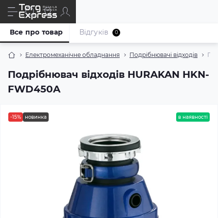
Все про товар
Відгуків
0
Електромеханічне обладнання
Подрібнювачі відходів
По
Подрібнювач відходів HURAKAN HKN-
FWD450A
-15%
новинка
в наявності