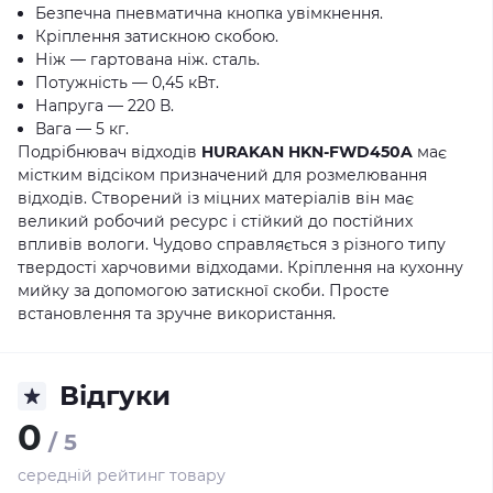
Безпечна пневматична кнопка увімкнення.
Кріплення затискною скобою.
Ніж — гартована ніж. сталь.
Потужність — 0,45 кВт.
Напруга — 220 В.
Вага — 5 кг.
Подрібнювач відходів
HURAKAN HKN-FWD450A
має
містким відсіком призначений для розмелювання
відходів. Створений із міцних матеріалів він має
великий робочий ресурс і стійкий до постійних
впливів вологи. Чудово справляється з різного типу
твердості харчовими відходами. Кріплення на кухонну
мийку за допомогою затискної скоби. Просте
встановлення та зручне використання.
Відгуки
0
/ 5
середній рейтинг товару