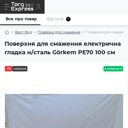
Все про товар
Відгуків
0
Фаст Фуд
Поверхні для смаження
Поверхня для смаження
Поверхня для смаження електрична
гладка н/сталь Görkem PE70 100 см
-3%
новинка
в наявності