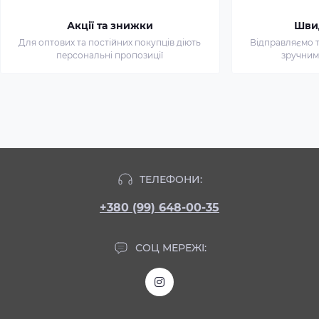
Акції та знижки
Шви
Для оптових та постійних покупців діють
Відправляємо т
персональні пропозиції
зручним
ТЕЛЕФОНИ:
+380 (99) 648-00-35
СОЦ МЕРЕЖІ: