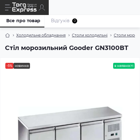
Все про товар
Відгуків
0
Холодильне обладнання
Столи холодильні
Столи мороз
Стіл морозильний Gooder GN3100ВТ
-5%
новинка
в наявності