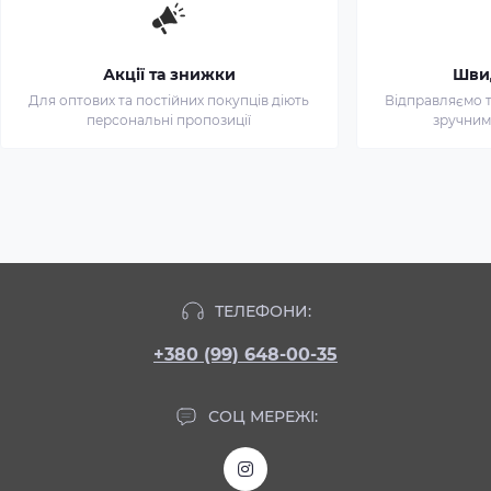
Акції та знижки
Шви
Для оптових та постійних покупців діють
Відправляємо т
персональні пропозиції
зручним
ТЕЛЕФОНИ:
+380 (99) 648-00-35
СОЦ МЕРЕЖІ: