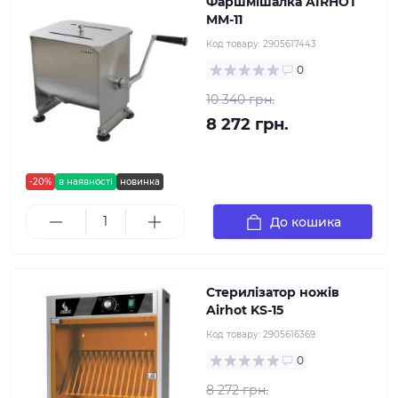
Фаршмішалка AIRHOT
MM-11
Код товару:
2905617443
0
10 340 грн.
8 272 грн.
-20%
в наявності
новинка
До кошика
Стерилізатор ножів
Airhot KS-15
Код товару:
2905616369
0
8 272 грн.