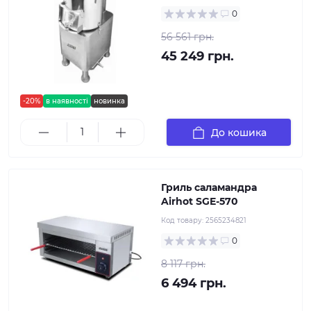
0
56 561 грн.
45 249 грн.
-20%
в наявності
новинка
До кошика
Гриль саламандра
Airhot SGE-570
Код товару:
2565234821
0
8 117 грн.
6 494 грн.