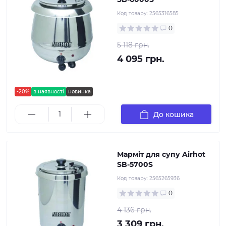
Код товару:
2565316585
0
5 118 грн.
4 095 грн.
-20%
в наявності
новинка
До кошика
Марміт для супу Airhot
SB-5700S
Код товару:
2565265936
0
4 136 грн.
3 309 грн.