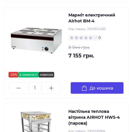
Марміт електричний
Airhot BM-4
Код товару:
2905604283
0
8 944 грн.
7 155 грн.
-20%
в наявності
новинка
До кошика
Настільна теплова
вітрина AIRHOT HWS-4
(парова)
Код товару:
2905593994