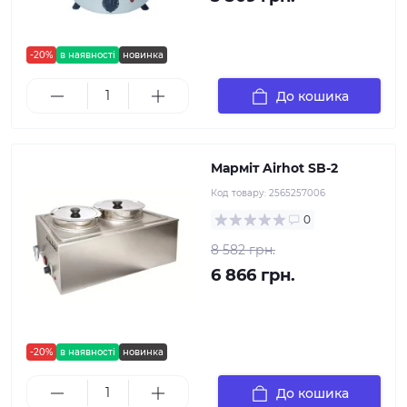
-20%
в наявності
новинка
До кошика
Марміт Airhot SB-2
Код товару:
2565257006
0
8 582 грн.
6 866 грн.
-20%
в наявності
новинка
До кошика