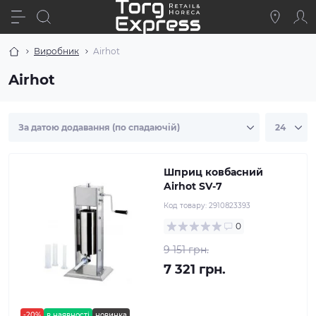
Виробник
Airhot
Airhot
Шприц ковбасний
Airhot SV-7
Код товару:
2910823393
0
9 151 грн.
7 321 грн.
-20%
в наявності
новинка