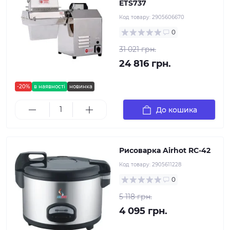
ETS737
Код товару:
2905606670
0
31 021 грн.
24 816 грн.
-20%
в наявності
новинка
До кошика
Рисоварка Airhot RC-42
Код товару:
2905611228
0
5 118 грн.
4 095 грн.