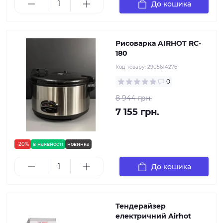
До кошика
Рисоварка AIRHOT RC-
180
Код товару:
2905614276
0
8 944 грн.
7 155 грн.
-20%
в наявності
новинка
До кошика
Тендерайзер
електричний Airhot