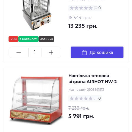
0
16 544 грн.
13 235 грн.
-20%
в наявності
новинка
До кошика
Настільна теплова
вітрина AIRHOT HW-2
Код товару:
2905591513
0
7 238 грн.
5 791 грн.