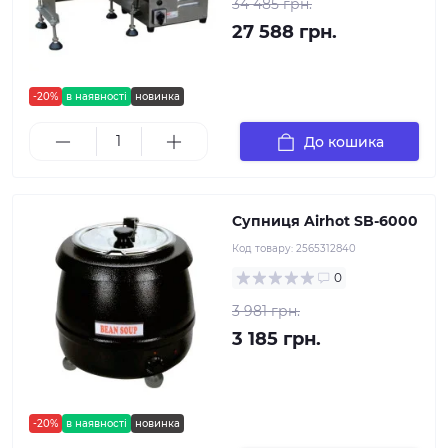
34 485 грн.
27 588 грн.
-20%
в наявності
новинка
До кошика
Супниця Airhot SB-6000
Код товару:
2565312840
0
3 981 грн.
3 185 грн.
-20%
в наявності
новинка