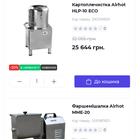
Картоплечистка Airhot
HLP-10 ECO
Код товару:
2905598391
0
32 055 грн.
25 644 грн.
-20%
в наявності
новинка
До кошика
Фаршемішалка Airhot
MME-20
Код товару:
2591987823
0