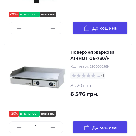
-20%
в наявності
новинка
До кошика
Поверхня жаркова
AIRHOT GE-730/F
Код товару:
2905608569
0
8 220 грн.
6 576 грн.
-20%
в наявності
новинка
До кошика