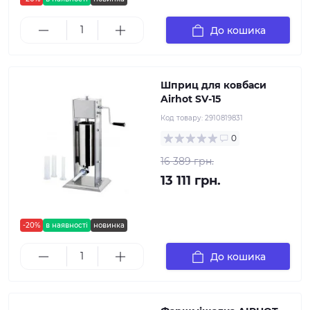
До кошика
Шприц для ковбаси
Airhot SV-15
Код товару:
2910819831
0
16 389 грн.
13 111 грн.
-20%
в наявності
новинка
До кошика