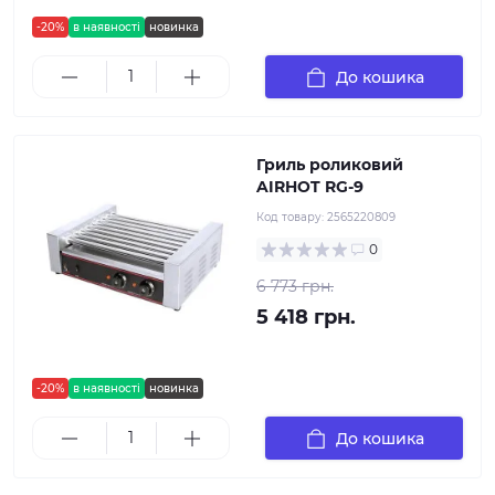
-20%
в наявності
новинка
До кошика
Гриль роликовий
AIRHOT RG-9
Код товару:
2565220809
0
6 773 грн.
5 418 грн.
-20%
в наявності
новинка
До кошика