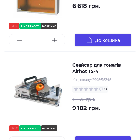
6 618 грн.
-20%
в наявності
новинка
До кошика
Слайсер для томатів
Airhot TS-4
Код товару:
2905615345
0
11 478 грн.
9 182 грн.
-20%
в наявності
новинка