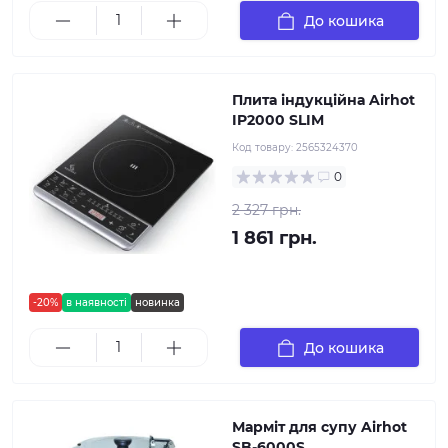
До кошика
Плита індукційна Airhot
IP2000 SLIM
Код товару:
2565324370
0
2 327 грн.
1 861 грн.
-20%
в наявності
новинка
До кошика
Марміт для супу Airhot
SB-6000S