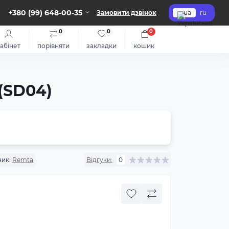
+380 (99) 648-00-35
Замовити дзвінок
ua
ru
0
0
0
абінет
порівняти
закладки
кошик
(SD04)
ик:
Remta
Відгуки:
0