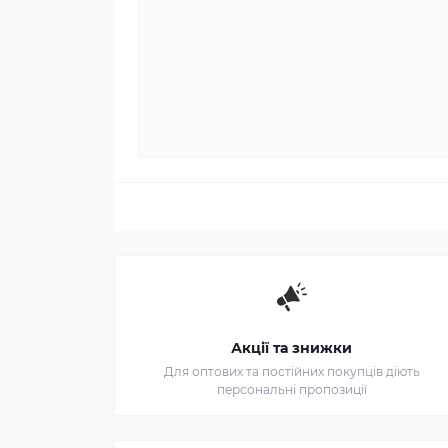
Акції та знижки
Для оптових та постійних покупців діють
персональні пропозиції