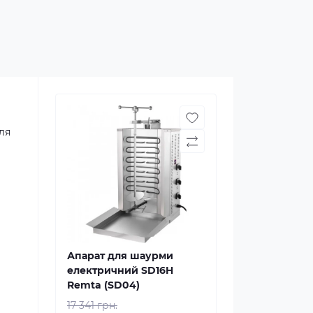
ля
Апарат для шаурми
електричний SD16H
Remta (SD04)
17 341 грн.