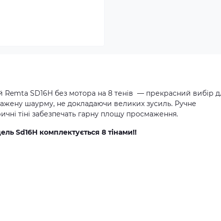
 Remta SD16H без мотора на 8 тенів — прекрасний вибір д
смажену шаурму, не докладаючи великих зусиль. Ручне
ичні тіні забезпечать гарну площу просмаження.
ель Sd16H комплектується 8 тінами!!