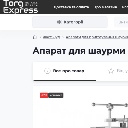
Доставка та оплата
Про магазин
Бл
Категорії
Фаст Фуд
Апарати для приготування шаурм
Апарат для шаурми 
Все про товар
Відгу
-12%
новинка