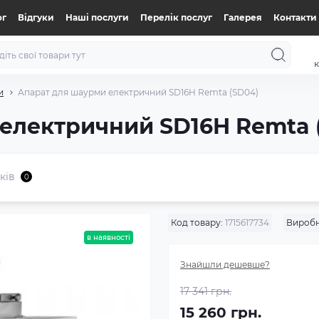
ог
Відгуки
Нашi послуги
Перелік послуг
Галерея
Контакти
к
и
Апарат для шаурми електричний SD16H Remta (SD04)
електричний SD16H Remta 
ків
0
Код товару:
1715617734
Виробн
в наявності
Знайшли дешевше?
17 341 грн.
15 260 грн.