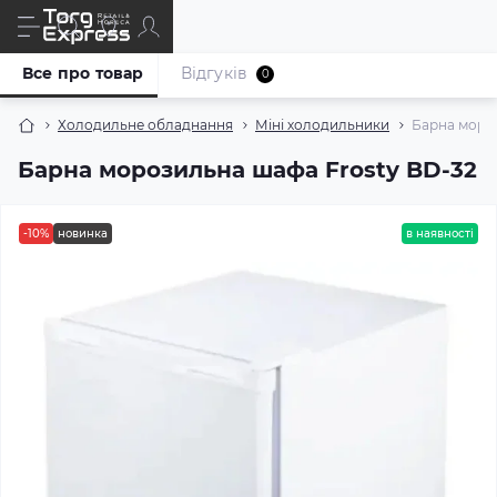
Все про товар
Відгуків
0
Холодильне обладнання
Міні холодильники
Барна моро
Барна морозильна шафа Frosty BD-32
-10%
новинка
в наявності