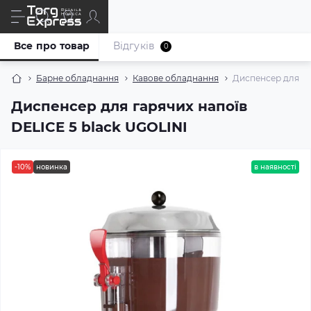
Все про товар
Відгуків
0
Барне обладнання
Кавове обладнання
Диспенсер для га
Диспенсер для гарячих напоїв
DELICE 5 black UGOLINI
-10%
новинка
в наявності