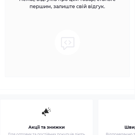
першим, залиште свій відгук.
Акції та знижки
Шви
Для оптових та постійних покупців діють
Відправляємо т