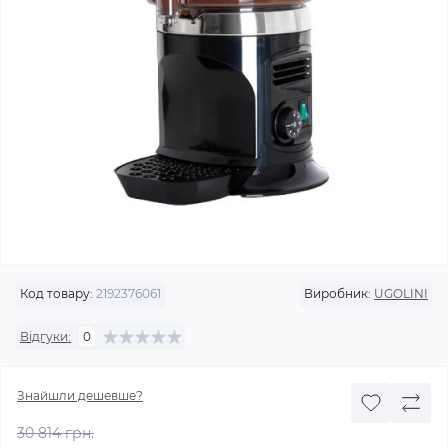
Код товару:
2192376061
Виробник:
UGOLINI
Відгуки:
0
Знайшли дешевше?
30 814 грн.