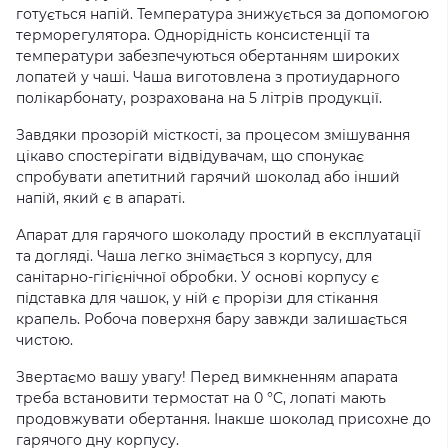
готується напій. Температура знижується за допомогою
терморегулятора. Однорідність консистенції та
температури забезпечуються обертанням широких
лопатей у чаші. Чаша виготовлена з протиударного
полікарбонату, розрахована на 5 літрів продукції.
Завдяки прозорій місткості, за процесом змішування
цікаво спостерігати відвідувачам, що спонукає
спробувати апетитний гарячий шоколад або інший
напій, який є в апараті.
Апарат для гарячого шоколаду простий в експлуатації
та догляді. Чаша легко знімається з корпусу, для
санітарно-гігієнічної обробки. У основі корпусу є
підставка для чашок, у ній є прорізи для стікання
крапель. Робоча поверхня бару завжди залишається
чистою.
Звертаємо вашу увагу! Перед вимкненням апарата
треба встановити термостат на 0 °C, лопаті мають
продовжувати обертання. Інакше шоколад присохне до
гарячого дну корпусу.