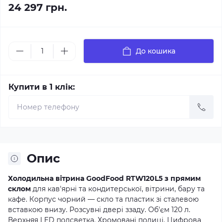
24 297 грн.
До кошика
Купити в 1 клік:
Опис
Холодильна вітрина GoodFood RTW120L5 з прямим
склом
для кав'ярні та кондитерської, вітрини, бару та
кафе. Корпус чорний — скло та пластик зі сталевою
вставкою внизу. Розсувні двері ззаду. Об'єм 120 л.
Верхняя LED подсветка. Хромовані полиці. Цифрова