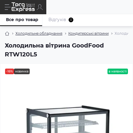
Все про товар
Відгуків
0
Холодильне обладнання
Кондитерські вітрини
Холодиль
Холодильна вітрина GoodFood
RTW120L5
-16%
новинка
в наявності