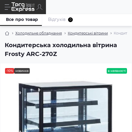
Все про товар
Відгуків
0
Холодильне обладнання
Кондитерські вітрини
Кондитер
Кондитерська холодильна вітрина
Frostу ARC-270Z
-10%
новинка
в наявності