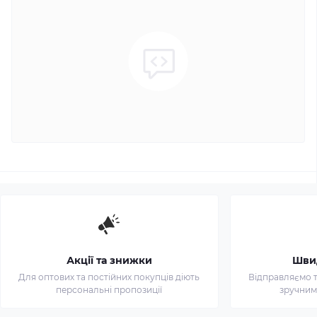
Акції та знижки
Шви
Для оптових та постійних покупців діють
Відправляємо т
персональні пропозиції
зручним