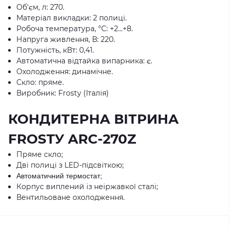
Об'єм, л: 270.
Матеріал викладки: 2 полиці.
Робоча температура, °C: +2...+8.
Напруга живлення, В: 220.
Потужність, кВт: 0,41.
Автоматична відтайка випарника: є.
Охолодження: динамічне.
Скло: пряме.
Виробник: Frostу (Італія)
КОНДИТЕРНА ВІТРИНА
FROSTУ ARC-270Z
Пряме скло;
Дві полиці з LED-підсвіткою;
Автоматичний термостат;
Корпус виплений із неіржавкої сталі;
Вентильоване охолодження.