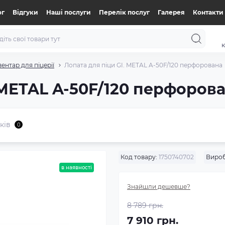
ог
Відгуки
Нашi послуги
Перелік послуг
Галерея
Контакти
к
вентар для піцерії
Лопата для піци GI. METAL A-50F/120 перфорована
 METAL A-50F/120 перфоров
ків
0
Код товару:
1750740702
Вироб
в наявності
Знайшли дешевше?
8 789 грн.
7 910 грн.