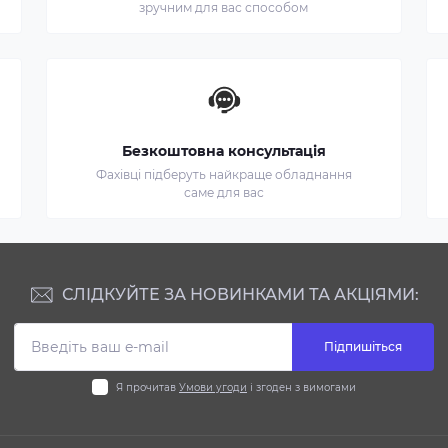
зручним для вас способом
Безкоштовна консультація
Фахівці підберуть найкраще обладнання
саме для вас
СЛІДКУЙТЕ ЗА НОВИНКАМИ ТА АКЦІЯМИ:
Підпишіться
Я прочитав
Умови угоди
і згоден з вимогами