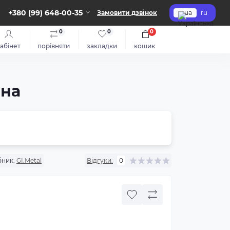
+380 (99) 648-00-35
Замовити дзвінок
ua
ru
0
0
0
абінет
порівняти
закладки
кошик
ана
ник:
GI.Metal
Відгуки:
0