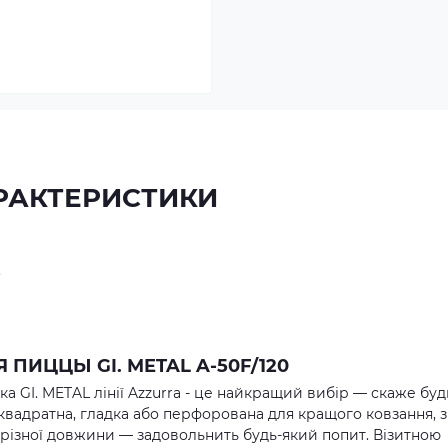
РАКТЕРИСТИКИ
.
 ПИЦЦЫ GI. METAL A-50F/120
ка GI. METAL лінії Azzurra - це найкращий вибір — скаже буд
квадратна, гладка або перфорована для кращого ковзання, з
и різної довжини — задовольнить будь-який попит. Візитною