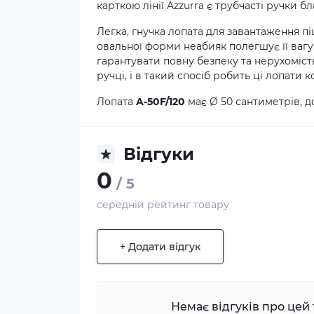
карткою лінії Azzurra є трубчасті ручки б
Легка, гнучка лопата для завантаження п
овальної форми неабияк полегшує її вагу
гарантувати повну безпеку та нерухомість
ручці, і в такий спосіб робить ці лопат
Лопата
A-50F/120
має Ø 50 сантиметрів, 
Відгуки
0
/ 5
середній рейтинг товару
+ Додати відгук
Немає відгуків про цей 