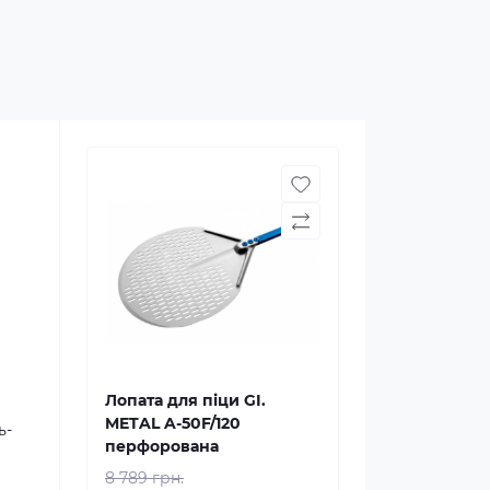
Лопата для піци GI.
METAL A-50F/120
ь-
перфорована
8 789 грн.