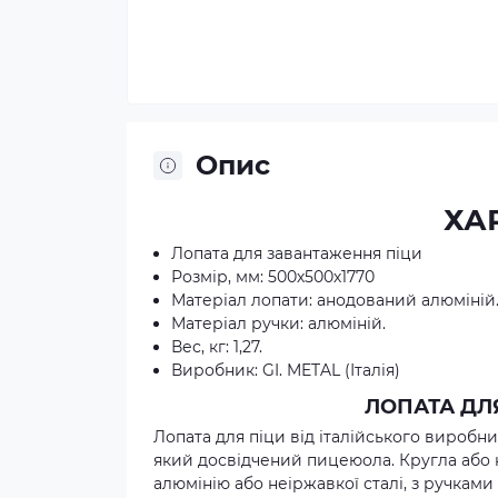
Опис
ХА
Лопата для завантаження піци
Розмір, мм: 500х500х1770
Матеріал лoпати: анодований алюміній
Матеріал ручки: алюміній.
Вес, кг: 1,27.
Виробник: GI. METAL (Італія)
ЛОПАТА ДЛЯ
Лопата для піци від італійського виробни
який досвідчений пицеюола. Кругла або 
алюмінію або неіржавкої сталі, з ручкам