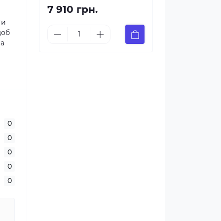
7 910 грн.
ти
щоб
на
0
0
0
0
0