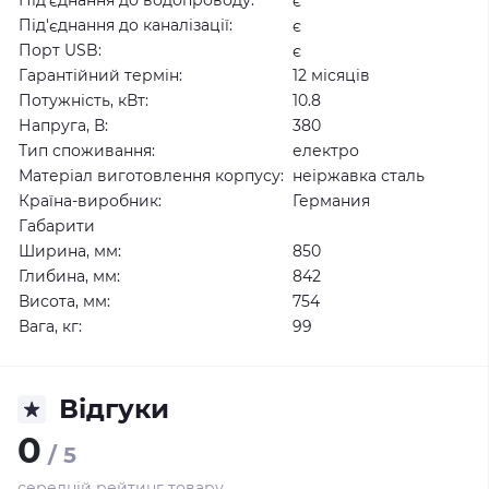
Під'єднання до водопроводу:
є
Під'єднання до каналізації:
є
Порт USB:
є
Гарантійний термін:
12 місяців
Потужність, кВт:
10.8
Напруга, В:
380
Тип споживання:
електро
Матеріал виготовлення корпусу:
неіржавка сталь
Країна-виробник:
Германия
Габарити
Ширина, мм:
850
Глибина, мм:
842
Висота, мм:
754
Вага, кг:
99
Відгуки
0
/ 5
середній рейтинг товару