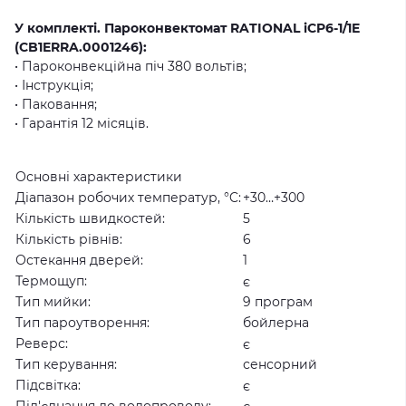
У комплекті. Пароконвектомат RATIONAL iCP6-1/1E
(CB1ERRA.0001246):
• Пароконвекційна піч 380 вольтів;
• Інструкція;
• Паковання;
• Гарантія 12 місяців.
Основні характеристики
Діапазон робочих температур, °C:
+30…+300
Кількість швидкостей:
5
Кількість рівнів:
6
Остекання дверей:
1
Термощуп:
є
Тип мийки:
9 програм
Тип пароутворення:
бойлерна
Реверс:
є
Тип керування:
сенсорний
Підсвітка:
є