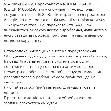
між рівнями мм. Пароконвект RATIONAL iCP6-1/1E
(CB1ERRA.0001246) типу споживання —, водночас
потужність печі — 10.8 кВт. Піч вирізняється простотою
й надійністю. У пропонованій моделі матеріал корпусу
— неіржавка сталь. Всі парокостомати RATIONAL
вирізняються високою якістю вироблення, надійністю в
експлуатації на професійному рівні та максимальною
легкістю керування.
Встановлена інноваційна система пароутворення;
Обладнання відповідає всім вимогам і нормам безпеки;
Інноваційна запатентована система розподілу
повітряних потоків у поєднанні з оптимізованою
геометрією робочої камери забезпечує оптимальний
розподіл тепла в робочій камері, діючи там, де це
необхідно;
Якісний термостійкий матеріал для ущільнювачів
дверей;
Простота та легкість гігієнічної обробки камери
завдяки заокругленим кутам.