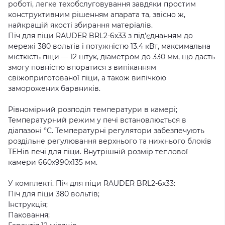
роботі, легке техобслуговування завдяки простим
конструктивним рішенням апарата та, звісно ж,
найкращій якості збирання матеріалів.
Піч для піци RAUDER BRL2-6x33 з під'єднанням до
мережі 380 вольтів і потужністю 13.4 кВт, максимальна
місткість піци — 12 штук, діаметром до 330 мм, що дасть
змогу повністю впоратися з випіканням
свіжоприготованої піци, а також випічкою
заморожених барвників.
Рівномірний розподіл температури в камері;
Температурний режим у печі встановлюється в
діапазоні °C. Температурні регулятори забезпечують
роздільне регулювання верхнього та нижнього блоків
ТЕНів печі для піци. Внутрішній розмір теплової
камери 660х990х135 мм.
У комплекті. Піч для піци RAUDER BRL2-6x33:
Піч для піци 380 вольтів;
Інструкція;
Паковання;