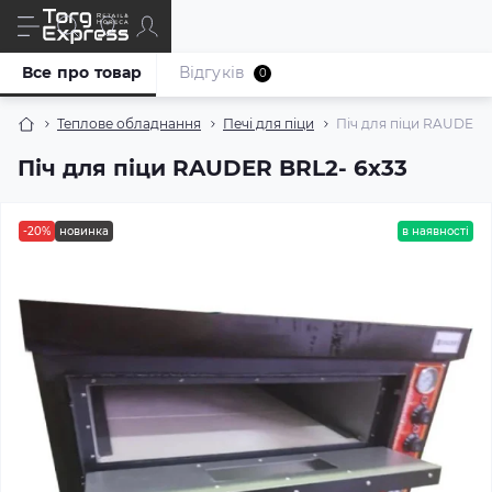
Все про товар
Відгуків
0
Теплове обладнання
Печі для піци
Піч для піци RAUDER 
Піч для піци RAUDER BRL2- 6x33
-20%
новинка
в наявності