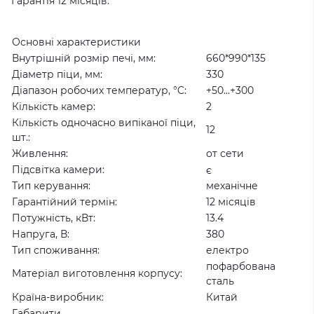
Гарантія 12 місяців.
Основні характеристики
Внутрішній розмір печі, мм:
660*990*135
Діаметр піци, мм:
330
Діапазон робочих температур, °C:
+50...+300
Кількість камер:
2
Кількість одночасно випіканої піци,
12
шт.:
Живлення:
от сети
Підсвітка камери:
є
Тип керування:
механічне
Гарантійний термін:
12 місяців
Потужність, кВт:
13.4
Напруга, В:
380
Тип споживання:
електро
пофарбована
Матеріал виготовлення корпусу:
сталь
Країна-виробник:
Китай
Габарити