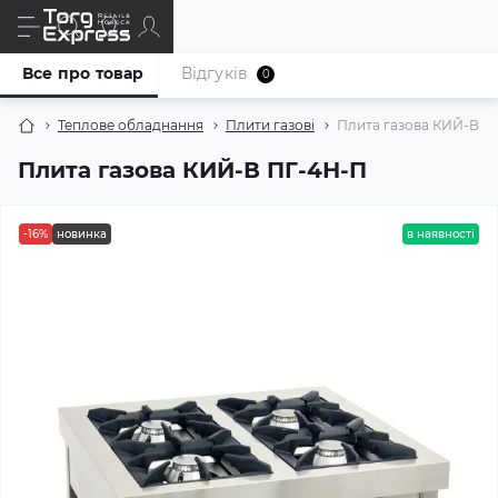
Все про товар
Відгуків
0
Теплове обладнання
Плити газові
Плита газова КИЙ-В П
Плита газова КИЙ-В ПГ-4Н-П
-16%
новинка
в наявності