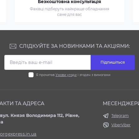
Безкоштовна консультація
Фахівці підберуть найкраще обладнання
саме для вас
СЛІДКУЙТЕ ЗА НОВИНКАМИ ТА АКЦІЯМИ:
Підпишіться
Я прочитав
Умови угоди
і згоден з вимогами
АКТИ ТА АДРЕСА
МЕСЕНДЖЕР
вул. Князя Володимира 112, Рівне,
Telegram
на
Viber
Viber
orgexpress.in.ua