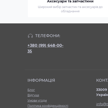
Аксесуари та запчастини
Широкий вибір запчастин та аксесуарів до
обладнання
ТЕЛЕФОНИ:
+380 (99) 648-00-
35
ІНФОРМАЦІЯ
КОНТ
33009 
Блог
Украї
Відгуки
Умови угоди
info@t
Політика конфіденційності