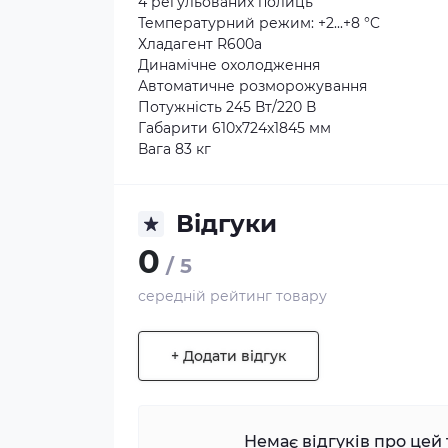
4 регульованих полиць
Температурний режим: +2...+8 °C
Хладагент R600а
Динамічне охолодження
Автоматичне розморожування
Потужність 245 Вт/220 В
Габарити 610x724x1845 мм
Вага 83 кг
Відгуки
0
/ 5
середній рейтинг товару
+ Додати відгук
Немає відгуків про цей 