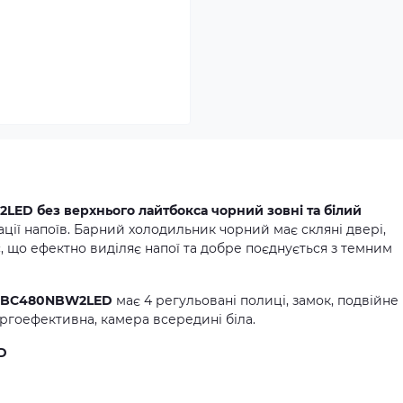
LED без верхнього лайтбокса
чорний зовні та білий
ії напоїв. Барний холодильник чорний має скляні двері,
 що ефектно виділяє напої та добре поєднується з темним
od BC480NBW2LED
має 4 регульовані полиці, замок, подвійне
ергоефективна, камера всередині біла.
D