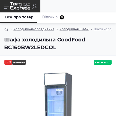
Все про товар
Відгуків
0
Холодильне обладнання
Холодильні шафи
Шафа холоди
Шафа холодильна GoodFood
BC160BW2LEDCOL
-16%
новинка
в наявності