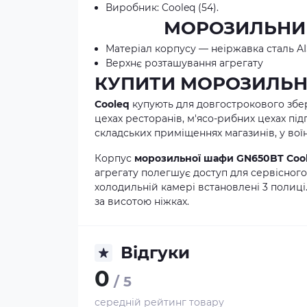
Виробник: Cooleq (54).
МОРОЗИЛЬНИЙ
Матеріал корпусу — неіржавка сталь AI
Верхнє розташування агрегату
КУПИТИ МОРОЗИЛЬН
Cooleq
купують для довгострокового збер
цехах ресторанів, м'ясо-рибних цехах пі
складських приміщеннях магазинів, у воїн
Корпус
морозильної шафи GN650BT
Coo
агрегату полегшує доступ для сервісног
холодильній камері встановлені 3 полиц
за висотою ніжках.
Відгуки
0
/ 5
середній рейтинг товару