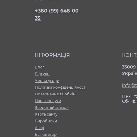
+380 (99) 648-00-
35
ІНФОРМАЦІЯ
КОНТ
33009 
Блог
Украї
Відгуки
Умови угоди
info@t
Політика конфіденційності
Повернення та обмін
Пн-Пт: 
Нашi послуги
Сб-Нд:
Зворотній зв'язок
Карта сайту
Виробники
Акції
Всі категорії