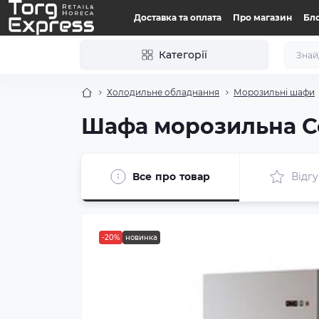
Доставка та оплата
Про магазин
Бл
Категорії
Холодильне обладнання
Морозильні шафи
Шафа морозильна C
Все про товар
Відгу
-20%
новинка