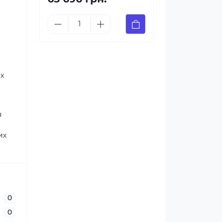
их
я
их
0
0