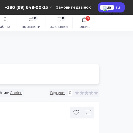
+380 (99) 648-00-35
Замовити дзвінок
ua
ru
0
0
0
абінет
порівняти
закладки
кошик
бник:
Cooleq
Відгуки:
0