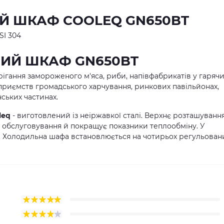
 ШКАФ COOLEQ GN650BT
SI 304
ИЙ ШКАФ GN650BT
ігання замороженого м'яса, риби, напівфабрикатів у гаряч
дприємств громадського харчування, ринкових павільйонах,
ських частинах.
leq
-
виготовлений із неіржавкої сталі. Верхнє розташуванн
о обслуговування й покращує показники теплообміну. У
і. Холодильна шафа встановлюється на чотирьох регульован