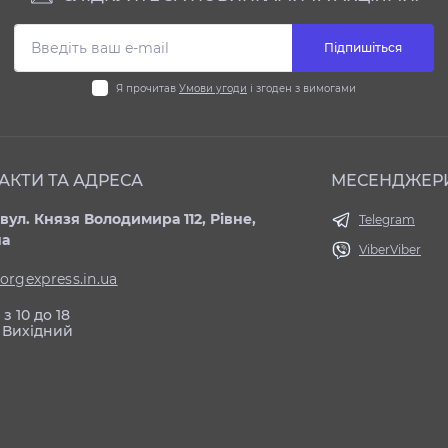
Підпишіться
Я прочитав
Умови угоди
і згоден з вимогами
АКТИ ТА АДРЕСА
МЕСЕНДЖЕР
вул. Князя Володимира 112, Рівне,
Telegram
на
Viber
Viber
orgexpress.in.ua
з 10 до 18
 Вихідний