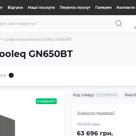
ог
Відгуки
Нашi послуги
Перелік послуг
Галерея
Контакти
к
Шафа морозильна Cooleq GN650BT
ooleq GN650BT
ків
0
Код товару:
2229999478
Виро
в наявності
Знайшли дешевше?
79 619 грн.
63 696 грн.