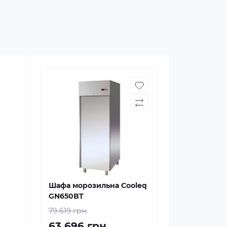
Шафа морозильна Cooleq
GN650BT
79 619 грн.
63 696 грн.