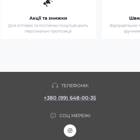
Акції та знижки
Шви
Для оптових та постійних покупців діють
Відправляємо т
персональні пропозиції
зручним
ТЕЛЕФОНИ:
+380 (99) 648-00-35
СОЦ МЕРЕЖІ: