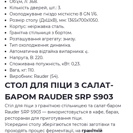
Об'єм, л: 368.
Кількість дверей, шт.: 3.
Охолоджуване гніздо місткістю 8 GN 1/6.
Розмір столу (ДхШхВ), мм: 1365x700x1050.
Корпус: неіржавка сталь.
Гранітна стільниця з бортом.
Розташування агрегату: знизу.
Тип охолодження: динаміка.
Автоматична відтайка випарника: є.
Напруга, В: 220.
Споживана потужність, кВт: 0,23.
Вага, кг: 110.
Виробник: Rauder (54).
СТОЛ ДЛЯ ПІЦИ З САЛАТ-
БАРОМ RAUDER SRP S903
Стіл для піци з гранітною стільницею та салат-баром
Rauder SRP S903 — використовується в кафе, барах,
ресторанах для приготування піци.
Усередині столу зберігаються тестові заготівки та
проходять процес ферментації, на
гранітній