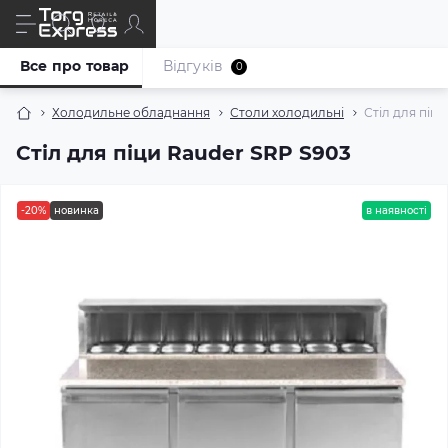
Все про товар
Відгуків
0
Холодильне обладнання
Столи холодильні
Стіл для піц
Стіл для піци Rauder SRP S903
-20%
новинка
в наявності