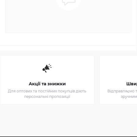
Акції та знижки
Шви
Для оптових та постійних покупців діють
Відправляємо т
персональні пропозиції
зручним