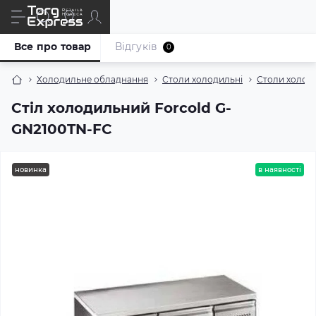
Все про товар
Відгуків
0
Холодильне обладнання
Столи холодильні
Столи холод
Стіл холодильний Forcold G-
GN2100TN-FC
новинка
в наявності