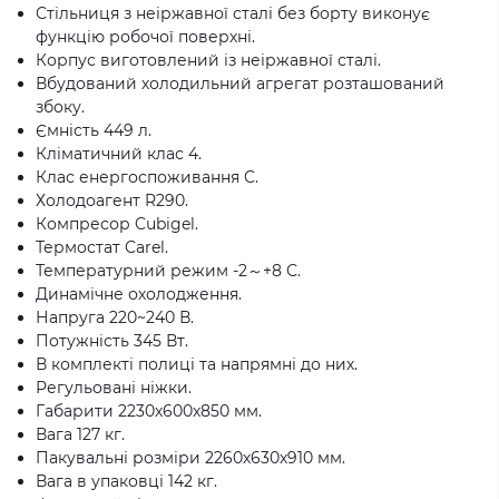
Стільниця з неіржавної сталі без борту виконує
функцію робочої поверхні.
Корпус виготовлений із неіржавної сталі.
Вбудований холодильний агрегат розташований
збоку.
Ємність 449 л.
Кліматичний клас 4.
Клас енергоспоживання C.
Холодоагент R290.
Компресор Cubigel.
Термостат Carel.
Температурний режим -2～+8 С.
Динамічне охолодження.
Напруга 220~240 В.
Потужність 345 Вт.
В комплекті полиці та напрямні до них.
Регульовані ніжки.
Габарити 2230х600х850 мм.
Вага 127 кг.
Пакувальні розміри 2260х630х910 мм.
Вага в упаковці 142 кг.