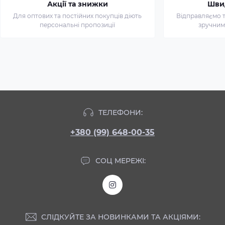
Акції та знижки
Шви
Для оптових та постійних покупців діють
Відправляємо т
персональні пропозиції
зручним
ТЕЛЕФОНИ:
+380 (99) 648-00-35
СОЦ МЕРЕЖІ:
СЛІДКУЙТЕ ЗА НОВИНКАМИ ТА АКЦІЯМИ: