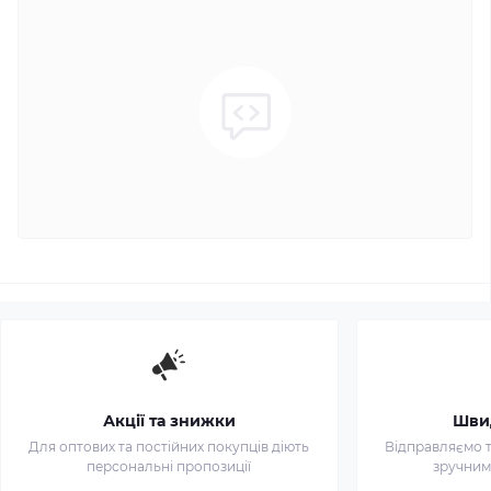
Акції та знижки
Шви
Для оптових та постійних покупців діють
Відправляємо т
персональні пропозиції
зручним