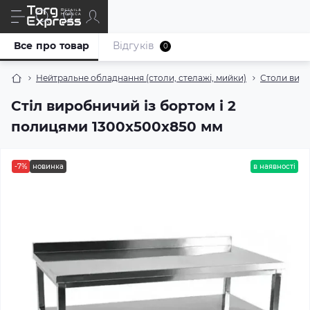
Все про товар
Відгуків
0
Нейтральне обладнання (столи, стелажі, мийки)
Столи виро
Стіл виробничий із бортом і 2
полицями 1300х500х850 мм
-7%
новинка
в наявності