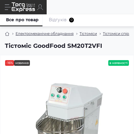
Все про товар
Відгуків
0
Електромеханічне обладнання
Тістоміси
Тістоміси спірал
Тістоміс GoodFood SM20T2VFI
-16%
новинка
в наявності