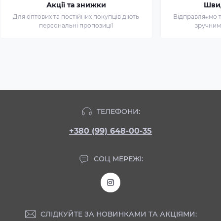
Акції та знижки
Шви
Для оптових та постійних покупців діють
Відправляємо т
персональні пропозиції
зручним
ТЕЛЕФОНИ:
+380 (99) 648-00-35
СОЦ МЕРЕЖІ:
СЛІДКУЙТЕ ЗА НОВИНКАМИ ТА АКЦІЯМИ: