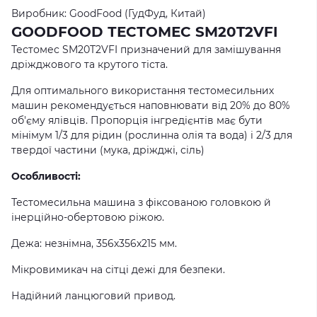
Виробник: GoodFood (ГудФуд, Китай)
GOODFOOD ТЕСТОМЕС SM20T2VFI
Тестомес SM20T2VFI призначений для замішування
дріжджового та крутого тіста.
Для оптимального використання тестомесильних
машин рекомендується наповнювати від 20% до 80%
об'єму ялівців. Пропорція інгредієнтів має бути
мінімум 1/3 для рідин (рослинна олія та вода) і 2/3 для
твердої частини (мука, дріжджі, сіль)
Особливості:
Тестомесильна машина з фіксованою головкою й
інерційно-обертовою ріжою.
Дежа: незнімна, 356х356х215 мм.
Мікровимикач на сітці дежі для безпеки.
Надійний ланцюговий привод.