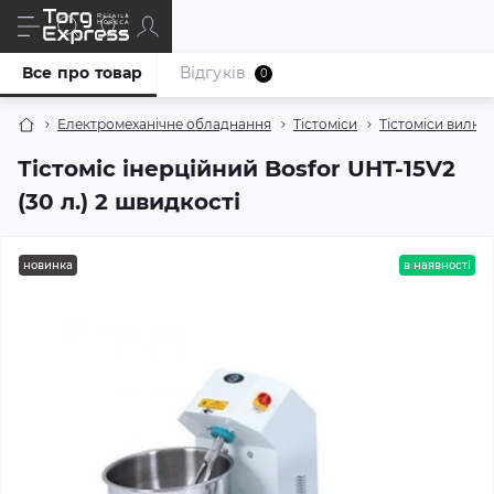
Все про товар
Відгуків
0
Електромеханічне обладнання
Тістоміси
Тістоміси вилков
Тістоміс інерційний Bosfor UHT-15V2
(30 л.) 2 швидкості
новинка
в наявності