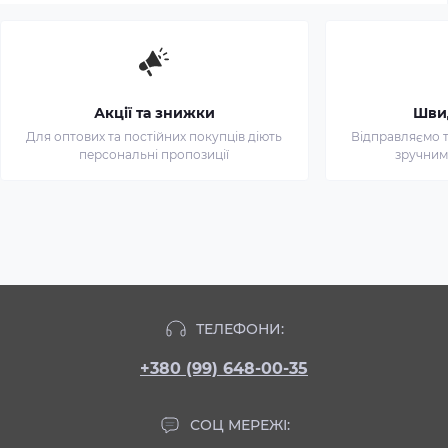
Акції та знижки
Шви
Для оптових та постійних покупців діють
Відправляємо т
персональні пропозиції
зручним
ТЕЛЕФОНИ:
+380 (99) 648-00-35
СОЦ МЕРЕЖІ: