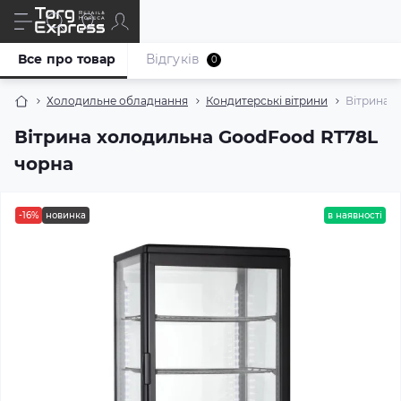
Все про товар
Відгуків
0
Холодильне обладнання
Кондитерські вітрини
Вітрина 
Вітрина холодильна GoodFood RT78L
чорна
-16%
новинка
в наявності