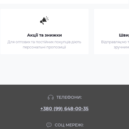
Акції та знижки
Шви
Для оптових та постійних покупців діють
Відправляємо т
персональні пропозиції
зручним
ТЕЛЕФОНИ:
+380 (99) 648-00-35
СОЦ МЕРЕЖІ: