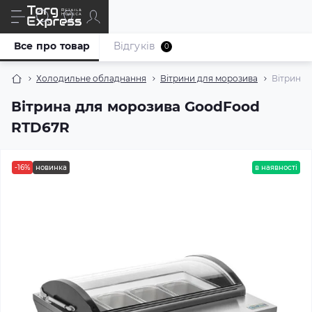
Все про товар
Відгуків
0
Холодильне обладнання
Вітрини для морозива
Вітрина 
Вітрина для морозива GoodFood
RTD67R
-16%
новинка
в наявності