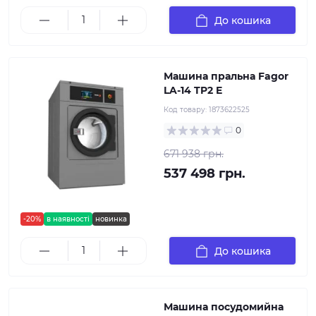
До кошика
Машина пральна Fagor
LA-14 TP2 E
Код товару:
1873622525
0
671 938 грн.
537 498 грн.
-20%
в наявності
новинка
До кошика
Машина посудомийна