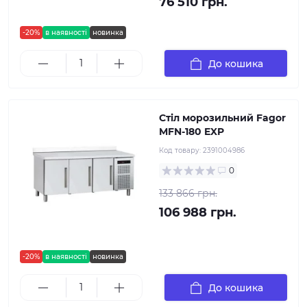
76 510 грн.
-20%
в наявності
новинка
До кошика
Стіл морозильний Fagor
MFN-180 EXP
Код товару:
2391004986
0
133 866 грн.
106 988 грн.
-20%
в наявності
новинка
До кошика