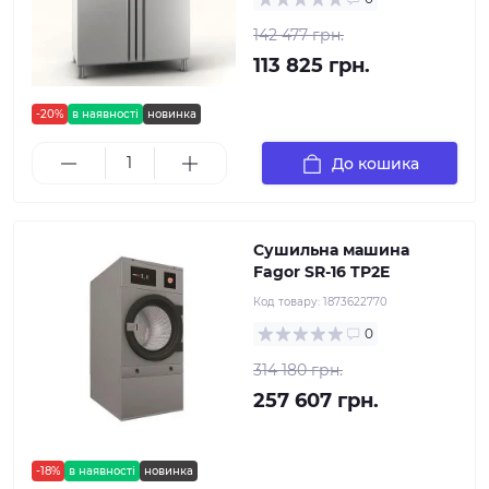
142 477 грн.
113 825 грн.
-20%
в наявності
новинка
До кошика
Сушильна машина
Fagor SR-16 TP2E
Код товару:
1873622770
0
314 180 грн.
257 607 грн.
-18%
в наявності
новинка