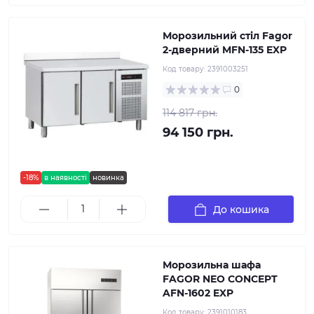
Морозильний стіл Fagor
2-дверний MFN-135 EXP
Код товару:
2391003251
0
114 817 грн.
94 150 грн.
-18%
в наявності
новинка
До кошика
Морозильна шафа
FAGOR NEO CONCEPT
AFN-1602 EXP
Код товару:
2391010183