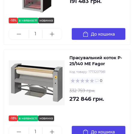
191 483 грн.
-18%
в наявності
новинка
До кошика
Прасувальний коток P-
25/140 ME Fagor
Код товару:
1773207981
0
332 759 грн.
272 846 грн.
-18%
в наявності
новинка
До кошика