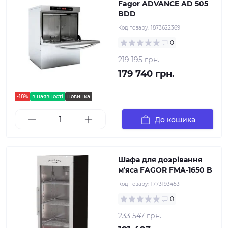
Fagor ADVANCE AD 505
BDD
Код товару:
1873622369
0
219 195 грн.
179 740 грн.
-18%
в наявності
новинка
До кошика
Шафа для дозрівання
м'яса FAGOR FMA-1650 B
Код товару:
1773193453
0
233 547 грн.