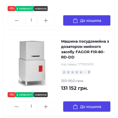
-18%
в наявності
новинка
До кошика
Машина посудомийна з
дозатором мийного
засобу FAGOR FIR-80-
RD-DD
Код товару:
1773203035
0
159 960 грн.
131 152 грн.
-18%
в наявності
новинка
До кошика