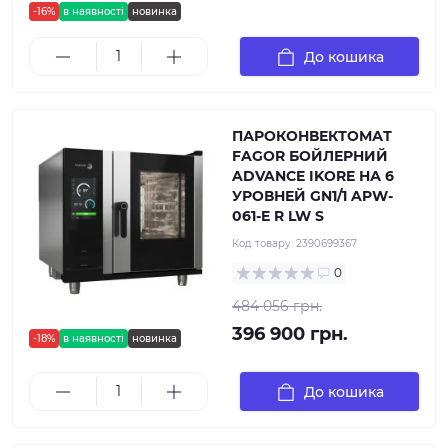
-16%
в наявності
новинка
До кошика
ПАРОКОНВЕКТОМАТ
FAGOR БОЙЛЕРНИЙ
ADVANCE IKORE НА 6
УРОВНЕЙ GN1/1 APW-
061-E R LW S
Код товару:
2390699367
0
484 056 грн.
396 900 грн.
-18%
в наявності
новинка
До кошика