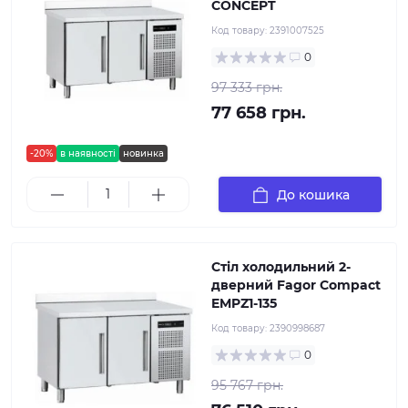
CONCEPT
Код товару:
2391007525
0
97 333 грн.
77 658 грн.
-20%
в наявності
новинка
До кошика
Стіл холодильний 2-
дверний Fagor Compact
EMPZ1-135
Код товару:
2390998687
0
95 767 грн.