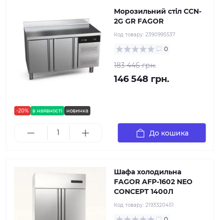
Морозильний стіл CCN-
2G GR FAGOR
Код товару:
2390995537
0
183 446 грн.
146 548 грн.
-20%
в наявності
новинка
До кошика
Шафа холодильна
FAGOR AFP-1602 NEO
CONCEPT 1400Л
Код товару:
2193320451
0