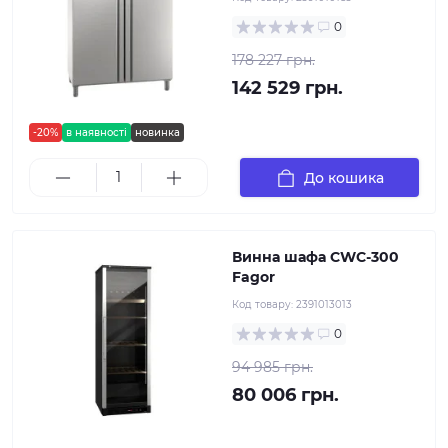
0
178 227 грн.
142 529 грн.
-20%
в наявності
новинка
До кошика
Винна шафа CWC-300
Fagor
Код товару:
2391013013
0
94 985 грн.
80 006 грн.