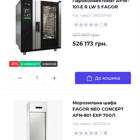
Пароконвектомат APW-
101-E R LW S FAGOR
Код товару:
2663255460
0
657 847 грн.
526 173 грн.
-20%
в наявності
новинка
До кошика
Морозильна шафа
FAGOR NEO CONCEPT
AFN-801 EXP 700Л
Код товару:
2521032142
0