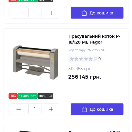
До кошика
Прасувальний коток P-
18/120 ME Fagor
Код товару:
2663259676
0
312 353 грн.
256 145 грн.
-18%
в наявності
новинка
До кошика