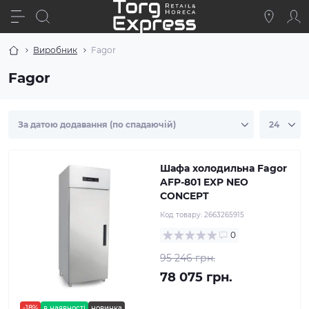
Виробник
Fagor
Fagor
Шафа холодильна Fagor
AFP-801 EXP NEO
CONCEPT
Код товару:
2663265915
0
95 246 грн.
78 075 грн.
-18%
в наявності
новинка