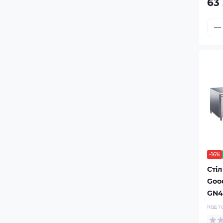
63
-16%
Сті
Goo
GN4
Код т