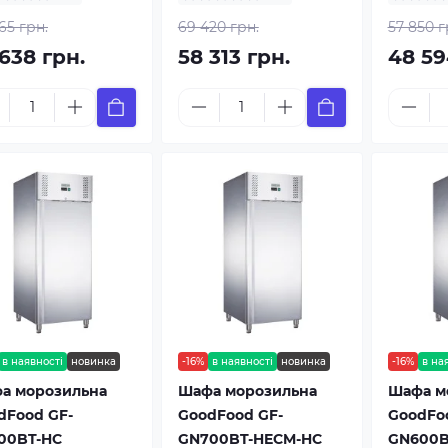
65 грн.
69 420 грн.
57 850 г
638 грн.
58 313 грн.
48 59
в наявності
новинка
-16%
в наявності
новинка
-16%
в на
а морозильна
Шафа морозильна
Шафа м
dFood GF-
GoodFood GF-
GoodFo
00BT-HC
GN700BT-HECM-HC
GN600B