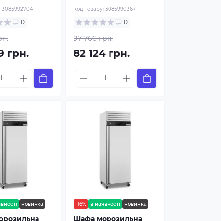
:
3085992704
Код товару:
3085990367
0
0
рн.
97 766 грн.
9 грн.
82 124 грн.
явності
новинка
-16%
в наявності
новинка
орозильна
Шафа морозильна