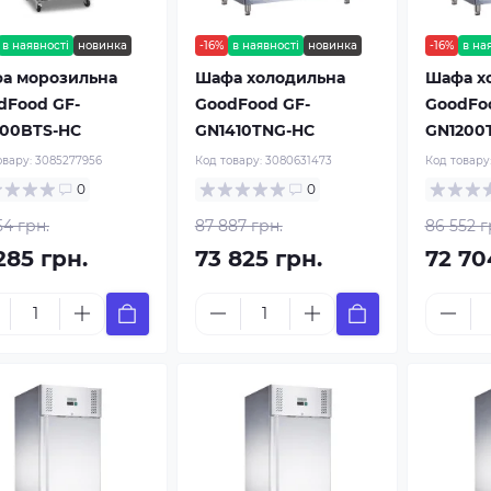
в наявності
новинка
-16%
в наявності
новинка
-16%
в на
а морозильна
Шафа холодильна
Шафа х
dFood GF-
GoodFood GF-
GoodFo
00BTS-HC
GN1410TNG-HC
GN1200
овару:
3085277956
Код товару:
3080631473
Код товару
0
0
54 грн.
87 887 грн.
86 552 г
285 грн.
73 825 грн.
72 70