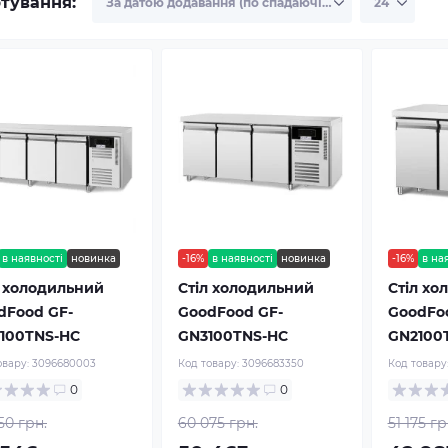
тування:
в наявності
новинка
-16%
в наявності
новинка
-16%
в на
л холодильний
Стіл холодильний
Стіл хо
dFood GF-
GoodFood GF-
GoodFo
100TNS-HC
GN3100TNS-HC
GN2100
овару:
3096680003
Код товару:
3096683350
Код товару
0
0
50 грн.
60 075 грн.
51 175 гр