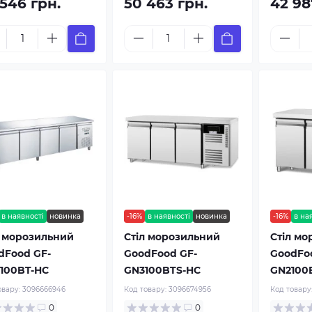
 546 грн.
50 463 грн.
42 98
в наявності
новинка
-16%
в наявності
новинка
-16%
в на
л морозильний
Стіл морозильний
Стіл мо
dFood GF-
GoodFood GF-
GoodFo
100BT-HC
GN3100BTS-HC
GN2100
овару:
3096666946
Код товару:
3096674956
Код товару
0
0