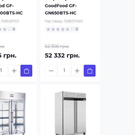
od GF-
GoodFood GF-
00BTS-HC
GN650BTS-HC
:
3085267021
Код товару:
3085270925
0
0
рн.
62 300 грн.
5 грн.
52 332 грн.