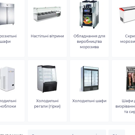
розильні
Настільні вітрини
Обладнання для
Скри
шафи
виробництва
морози
морозива
лодильні
Холодильні
Холодильні шафи
Шафи 
ноблоки
регали (гірки)
визріванн
та си