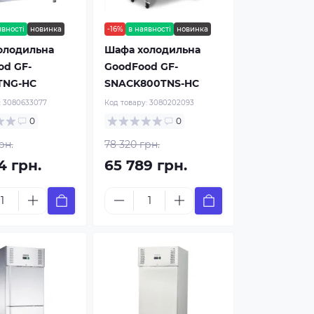
явності
новинка
-16%
в наявності
новинка
олодильна
Шафа холодильна
od GF-
GoodFood GF-
TNG-HC
SNACK800TNS-HC
:
3080633077
Код товару:
3080202093
0
0
рн.
78 320 грн.
4 грн.
65 789 грн.