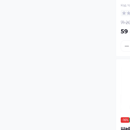
Код т
71 2
59
-16%
Шаф