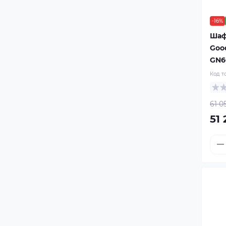
-16%
Шаф
Goo
GN6
Код т
61 0
51 