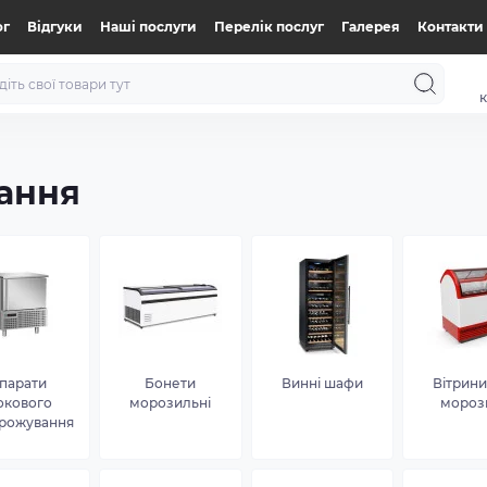
ог
Відгуки
Нашi послуги
Перелік послуг
Галерея
Контакти
к
ання
парати
Бонети
Винні шафи
Вітрини
окового
морозильні
мороз
рожування