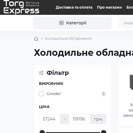
Доставка та оплата
Про магазин
Бл
Категорії
Холодильне обладнання
Холодильне обладн
Фільтр
ВИРОБНИК
Gooder
5
А
ЦІНА
ш
замо
-
грн.