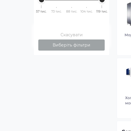
57 тис.
73 тис.
88 тис.
104 тис.
119 тис.
Скасувати
Мо
Виберіть фільтри
Хо
мо