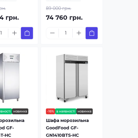
рн.
89 000 грн.
4 грн.
74 760 грн.
явності
новинка
-16%
в наявності
новинка
орозильна
Шафа морозильна
od GF-
GoodFood GF-
T-HC
GN1410BTS-HC