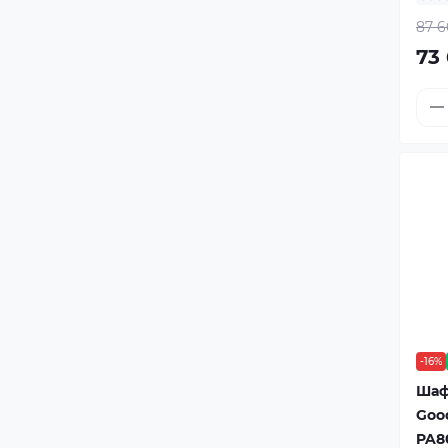
87 6
73 
-16%
Шаф
Goo
PA8