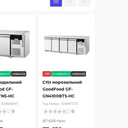
явності
новинка
-16%
в наявності
новинка
лодильний
Стіл морозильний
od GF-
GoodFood GF-
TNS-HC
GN4100BTS-HC
:
3096686197
Код товару:
3096677213
0
0
н.
87 665 грн.