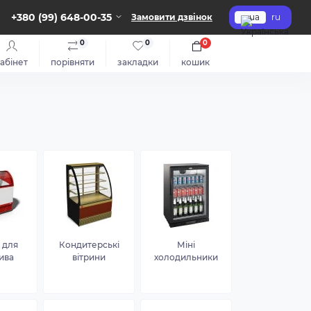
+380 (99) 648-00-35
Замовити дзвінок
ua
ru
0
0
0
абінет
порівняти
закладки
кошик
 для
Кондитерські
Міні
ива
вітрини
холодильники