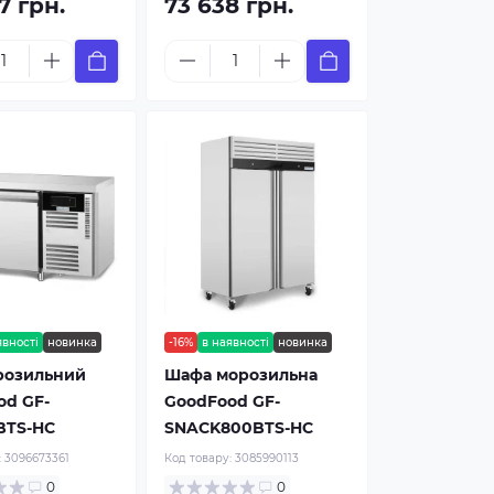
7 грн.
73 638 грн.
явності
новинка
-16%
в наявності
новинка
розильний
Шафа морозильна
od GF-
GoodFood GF-
BTS-HC
SNACK800BTS-HC
:
3096673361
Код товару:
3085990113
0
0