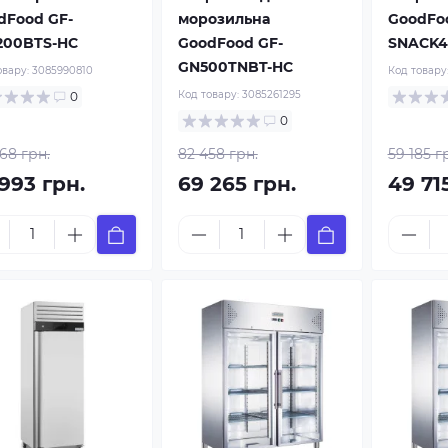
dFood GF-
морозильна
GoodFo
200BTS-HC
GoodFood GF-
SNACK4
GN500TNBT-HC
овару:
3085990810
Код товару
Код товару:
3085261295
0
0
68 грн.
82 458 грн.
59 185 г
993 грн.
69 265 грн.
49 71