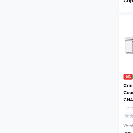
Сор
-16%
Сті
Goo
GN4
Код т
75 6