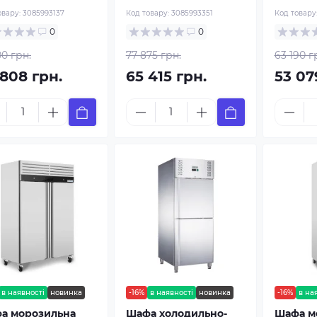
овару:
3085993137
Код товару:
3085993351
Код товару
0
0
00 грн.
77 875 грн.
63 190 г
 808 грн.
65 415 грн.
53 07
в наявності
новинка
-16%
в наявності
новинка
-16%
в на
а морозильна
Шафа холодильно-
Шафа м