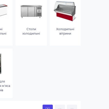
ні
Столи
Холодильні
льні
холодильні
вітрини
для
я м'яса
рів