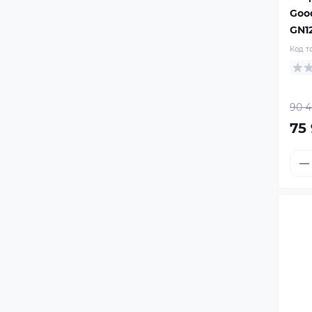
Goo
GN1
Код т
90 4
75 